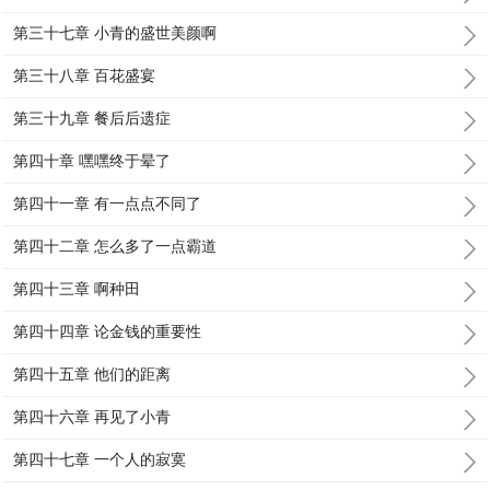
第三十七章 小青的盛世美颜啊
第三十八章 百花盛宴
第三十九章 餐后后遗症
第四十章 嘿嘿终于晕了
第四十一章 有一点点不同了
第四十二章 怎么多了一点霸道
第四十三章 啊种田
第四十四章 论金钱的重要性
第四十五章 他们的距离
第四十六章 再见了小青
第四十七章 一个人的寂寞