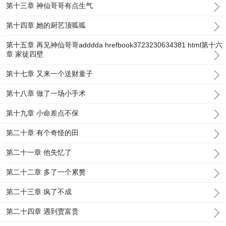
第十三章 神仙哥哥有点生气
第十四章 她的厨艺顶呱呱
第十五章 再见神仙哥哥adddda hrefbook3723230634381 html第十六
章 家徒四壁
第十七章 又来一个送财童子
第十八章 做了一场小手术
第十九章 小命差点不保
第二十章 有个奇怪的田
第二十一章 他失忆了
第二十二章 多了一个累赘
第二十三章 疯了不成
第二十四章 遇到贾富贵