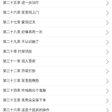
第二十五章 进一步治疗
第二十六章 富贵找上门
第二十七章 蒙混过关
第二十八章 好像再死一次
第二十九章 不认识她了
第三十章 打探消息
第三十一章 混入贾府
第三十二章 乔装打扮
第三十三章 富贵怒啊怒
第三十四章 咋地跑出个鬼魅
第三十五章 美男朵朵落下来
第三十六章 这是个捉妖的操作