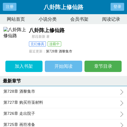
八卦阵上修仙路
注册
登录
网站首页
小说分类
会员书架
阅读记录
八卦阵上修仙路
那菈新新 著
玄幻修真
连载中
最近更新：
第728章 酒黎集市
更新时间：
2026-08-01 14:31:46
加入书架
开始阅读
章节目录
最新章节
第728章 酒黎集市
第727章 购买符箓材料
第726章 走出院子
第725章 画符准备