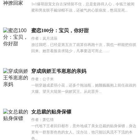
1v1爆萌甜宠文自古深情留不住，总是套路得人心，令狐兰被闺
蜜和男友联手戴绿帽不说，还被气的心脏病发，憋屈至死...
蜜恋100分：宝贝，你好甜
作者：岚月清辰
放过我吧，已经是第五次了就算你再跑十次，我也一样能把你抓
回来。她苦着脸哀求陆少，凡事要适可而止…...
穿成病娇王爷崽崽的亲妈
作者：公子米
一朝穿越成柔弱小花，还多个拖油瓶，她颤巍巍抱上前任叔叔的
大腿。望天大陆第一病娇冥王。从此晋升...
女总裁的贴身保镖
作者：萧忆情
一代地下王者回归都市，意外地成了美女总裁的贴身保镖，身边
更有一群形形色色的女人。没办法，他只能以风流不下流的本
色...