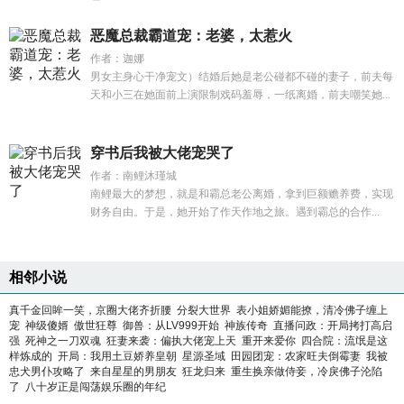
恶魔总裁霸道宠：老婆，太惹火
作者：迦娜
男女主身心干净宠文）结婚后她是老公碰都不碰的妻子，前夫每
天和小三在她面前上演限制戏码羞辱，一纸离婚，前夫嘲笑她...
穿书后我被大佬宠哭了
作者：南鲤沐瑾城
南鲤最大的梦想，就是和霸总老公离婚，拿到巨额赡养费，实现
财务自由。于是，她开始了作天作地之旅。遇到霸总的合作...
相邻小说
真千金回眸一笑，京圈大佬齐折腰
分裂大世界
表小姐娇媚能撩，清冷佛子缠上
宠
神级傻婿
傲世狂尊
御兽：从LV999开始
神族传奇
直播问政：开局拷打高启
强
死神之一刀双魂
狂妻来袭：偏执大佬宠上天
重开来爱你
四合院：流氓是这
样炼成的
开局：我用土豆娇养皇朝
星源圣域
田园团宠：农家旺夫倒霉妻
我被
忠犬男仆攻略了
来自星星的男朋友
狂龙归来
重生换亲做侍妾，冷戾佛子沦陷
了
八十岁正是闯荡娱乐圈的年纪