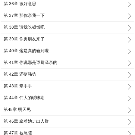
第 36章 很好意思
第 37章 那你亲我一下
第 38章 请我吃顿饭吧
第 39章 你男朋友来了
第 40章 这是真的磕到啦
第 41章 你说那是谭卿泽亲的
第 42章 还挺强势
第 43章 牵手手
第 44章 伟大的暧昧期
第45章 明天见
第 46章 牵着她走出人群
第 47章 被尾随