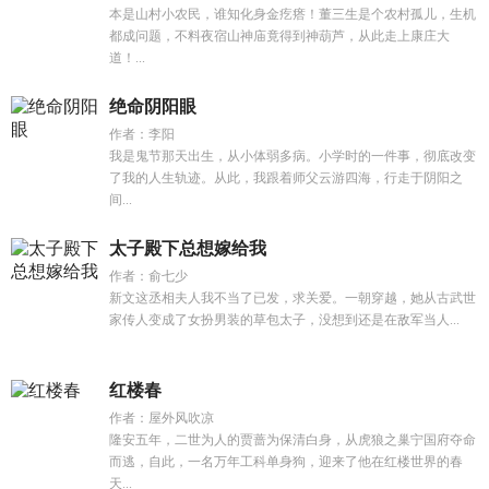
本是山村小农民，谁知化身金疙瘩！董三生是个农村孤儿，生机
都成问题，不料夜宿山神庙竟得到神葫芦，从此走上康庄大
道！...
绝命阴阳眼
作者：李阳
我是鬼节那天出生，从小体弱多病。小学时的一件事，彻底改变
了我的人生轨迹。从此，我跟着师父云游四海，行走于阴阳之
间...
太子殿下总想嫁给我
作者：俞七少
新文这丞相夫人我不当了已发，求关爱。一朝穿越，她从古武世
家传人变成了女扮男装的草包太子，没想到还是在敌军当人...
红楼春
作者：屋外风吹凉
隆安五年，二世为人的贾蔷为保清白身，从虎狼之巢宁国府夺命
而逃，自此，一名万年工科单身狗，迎来了他在红楼世界的春
天...