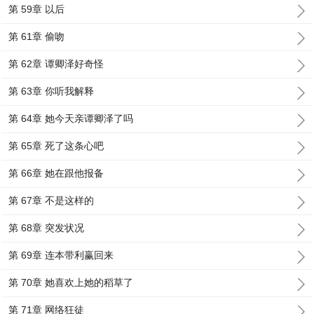
第 59章 以后
第 61章 偷吻
第 62章 谭卿泽好奇怪
第 63章 你听我解释
第 64章 她今天亲谭卿泽了吗
第 65章 死了这条心吧
第 66章 她在跟他报备
第 67章 不是这样的
第 68章 突发状况
第 69章 连本带利赢回来
第 70章 她喜欢上她的稻草了
第 71章 网络狂徒