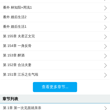
番外 林知阳×周浅1
番外 婚后生活2
番外 婚后生活1
第 155章 夫君正文完
第 154章 一身反骨
第 153章 醉酒
第 152章 合法夫妻
第 151章 江乐之生气啦
查看更多章节...
章节列表
第 1章 第一次见面就亲亲