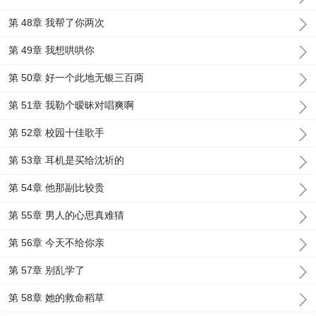
第 48章 我帮了你两次
第 49章 我想哄哄你
第 50章 好一个此地无银三百两
第 51章 我勒个暧昧对唱爽啊
第 52章 校园十佳歌手
第 53章 耳机是买给沈祈的
第 54章 他那副比较贵
第 55章 男人的心思真难猜
第 56章 今天不给你亲
第 57章 别乱学了
第 58章 她的救命稻草