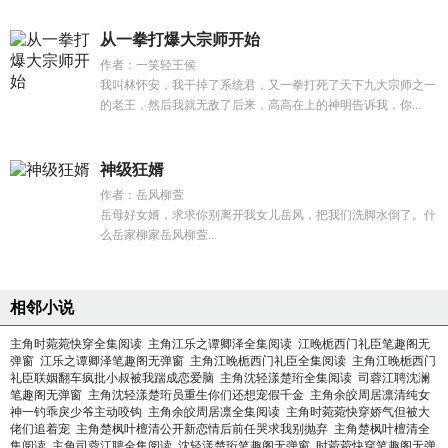
从一拳打爆大宗师开始
作者：一笑轻王侯
我叫林怀安，我干掉了系统君，又一拳打死了天下九大宗师之一
的老王，然后我就无敌了后来，高高在上的神明告诉我，你...
神级狂婿
作者：岳风柳萱
岳母好女婿，求求你别离开我女儿岳风，把我们洗脚水倒了。什
么岳家柳家岳风柳萱...
相邻小说
主角时菀菀快穿全集阅读
主角江乐之谭卿泽全集阅读
江晚栀西门礼臣笔趣阁无
弹窗
江乐之谭卿泽笔趣阁无弹窗
主角江晚栀西门礼臣全集阅读
主角江晚栀西门
礼臣联姻翻车疯批小叔被我踹成恋爱脑
主角沈轻漾楚珩全集阅读
司蓉江聘沈澜
笔趣阁无弹窗
主角沈轻漾楚珩员重生你们还想宠假千金
主角余皎周居凛清纯女
神一钓乖戾少爷主动咬钩
主角余皎周居凛全集阅读
主角时菀菀快穿娇气但被大
佬们追着宠
主角楚枫叶檀清公开新恋情后前任哭求我别抛弃
主角楚枫叶檀清全
集阅读
主角司蓉江聘全集阅读
沈轻漾楚珩笔趣阁无弹窗
时菀菀快穿笔趣阁无弹