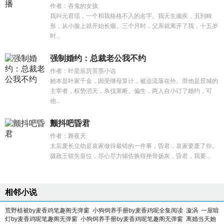
作者：吞鬼的女孩
我叫元君瑶，一个和我格格不入的名字。我天生顽疾，丑到畸
形，从小脸上就开始长瘤。三个月时，父亲就离开了我，十五岁
时...
强制婚约：总裁老公我不约
作者：叶星辰厉景墨小说
她本是叶家千金，因受继母算计，被迫流落在外。而他是景城的
主宰者，权势滔天，杀伐果断。偏生，两人自小订了婚约，可
他...
颤抖吧昏君
作者：舞夜夭
太后废长立幼是哀家做得最错的一件事，昏君，哀家要废了你。
摄政王错失皇位，尽心尽力辅佐换得挫骨扬灰，昏君，我要...
相邻小说
荒野植被by麦香鸡笔趣阁无弹窗
小狗饲养手册by麦香鸡呢全集阅读
漩涡
一屋暗
灯by麦香鸡呢笔趣阁无弹窗
小狗饲养手册by麦香鸡呢笔趣阁无弹窗
离婚当天她