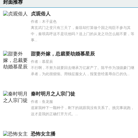
封面推荐
贞观俗人
作者：木子蓝色
离玄武门之变只有三天了，秦琼却打算做个国之纯臣不参与其
中，秦琅高呼这不是坑他吗？送上门的从龙之功怎么能不要，等
事...
甜妻外嫁，总裁要劫婚慕星辰
作者：慕星辰
不行啊，不努力就要回去继承万亿家产了。陈平作为顶级豪门继
承者，为此很烦恼。用钱征服女人，报复曾经羞辱自己的仇...
秦时明月之人宗门徒
作者：鱼龙服
道家我种下一颗种子，剩下的就跟我没有关系了。挑完事就跑，
这才是我的正确打开方式。...
恐怖女主播