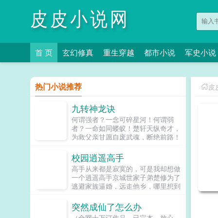
皮皮小说网
首 页
玄幻修真
重生穿越
都市小说
军史小说
热门小说推荐
皮
九转神龙诀
何谓强者？一念可碎星河！何谓弱
者？一命如同蝼蚁！楚轩天纵奇才，
为救父亲甘愿自废武魂，断绝前路！
守孝三年，终得九转神龙诀，炼诸天
星辰，踏万古青天，铸不朽神体！任
校园逍遥高手
你万般法门，我一剑皆可破之！剑气
高手从来都是寂寞的，可是我却想做
纵横十万里，一剑光寒三千界！楚轩
一个逍遥高手京城世家子弟楚修为了
我不问前尘，不求来生，只要这一世
逃避家族逼婚，远走他乡，哪里想到
的轰轰烈烈！...
却因此卷入了更多的桃花之中各色美
女与他纠缠不清，就连那霸道的未婚
突然成仙了怎么办
妻也是不远千里追来面对这等桃色劫
（全网十万订作品，已完本，放心