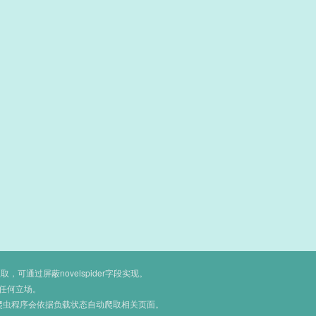
通过屏蔽novelspider字段实现。
任何立场。
爬虫程序会依据负载状态自动爬取相关页面。