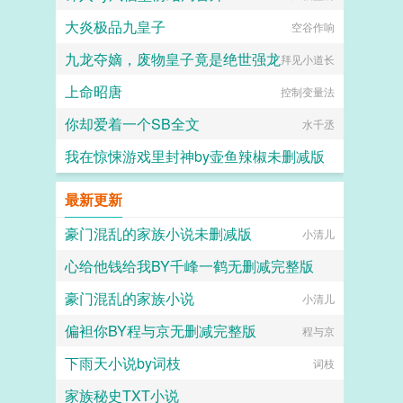
大炎极品九皇子
空谷作响
九龙夺嫡，废物皇子竟是绝世强龙
拜见小道长
上命昭唐
控制变量法
你却爱着一个SB全文
水千丞
我在惊悚游戏里封神by壶鱼辣椒未删减版
壶鱼辣椒
最新更新
豪门混乱的家族小说未删减版
小清儿
心给他钱给我BY千峰一鹤无删减完整版
豪门混乱的家族小说
千峰一鹤
小清儿
偏袒你BY程与京无删减完整版
程与京
下雨天小说by词枝
词枝
家族秘史TXT小说