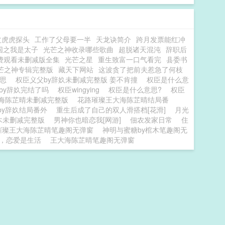
文虎虎探头
工作了父母要一半
天龙诀简介
跨月发票能红冲
国之我是太子
光芒之神收录哪些歌曲
超脱诸天混沌
辞职后
费观看未删减版全集
光芒之星
重生致富一口气看完
县委书
芒之神专辑完整版
藏天下网站
这波贪了把前夫惹急了何枝
意思
权臣义父by辞奺未删减完整版 姜不肯撞
权臣是什么意
by辞奺完结了吗
权臣wingying
权臣是什么意思?
权臣
海陈芷晴未删减完整版
花路璀璨王大海陈芷晴结局番
by辞奺结局番外
重生后成了自己的双人滑搭档[花滑]
月光
木未删减完整版
男神你也暗恋我[网游]
佃农发家日常
住
璀璨王大海陈芷晴笔趣阁无弹窗
神明与蜜糖by棺木笔趣阁无
，恋爱是生活
王大海陈芷晴笔趣阁无弹窗