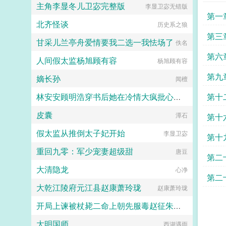
主角李显冬儿卫宓完整版
李显卫宓无错版
第一
北齐怪谈
历史系之狼
第三
甘采儿兰亭舟爱情要我二选一我怯场了
佚名
第六
人间假太监杨旭顾有容
杨旭顾有容
第九
嫡长孙
闻檀
第十
林安安顾明浩穿书后她在冷情大疯批心头蹦迪
皮囊
佚名
潭石
第十
假太监从推倒太子妃开始
李显卫宓
第十
重回九零：军少宠妻超级甜
唐豆
第二
大清隐龙
心净
第二
大乾江陵府元江县赵康萧玲珑
赵康萧玲珑
开局上谏被杖毙二命上朝先服毒赵征朱重八无错版
大明国师
赵征朱重八大结局
西湖遇雨