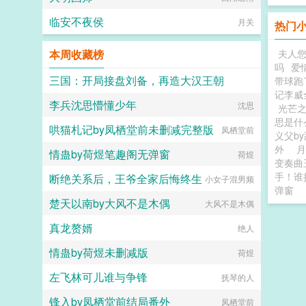
临安不夜侯
月关
热门
本周收藏榜
夫人
吗
爱
三国：开局接盘刘备，再造大汉王朝
带球跑
记李威
李兵沈思懵懂少年
长弓挽月
沈思
光芒
思是
哄猫札记by凤栖堂前未删减完整版
凤栖堂前
义父b
外
月
情蛊by荷煜笔趣阁无弹窗
荷煜
变奏曲
手！谁
断绝关系后，王爷全家后悔终生
小女子混男频
弹窗
楚天以南by大风不是木偶
大风不是木偶
真龙赘婿
绝人
情蛊by荷煜未删减版
荷煜
左飞林可儿谁与争锋
抚琴的人
锋入by凤栖堂前结局番外
凤栖堂前