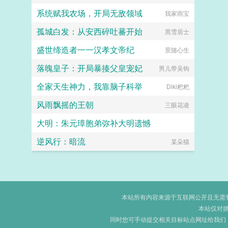
系统赋我农场，开局无敌领域
我家雨宝
孤城白发：从安西碎吐蕃开始
黑雪居士
盛世缔造者一一汉孝文帝纪
景随心生
落魄皇子：开局暴揍父皇宠妃
男儿带吴钩
全家天生神力，我靠脑子科举
Diki粑粑
风雨飘摇的王朝
三眼花凌
大明：朱元璋胞弟弥补大明遗憾
逆风行：暗流
喜欢王语嫣的小山雀
某朵猫
本站所有内容来源于互联网公开且无需登录
本站仅对
同时您可手动提交相关目标站点网址给我们