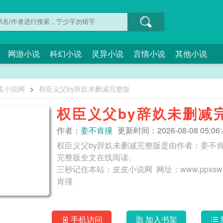
网游小说
科幻小说
灵异小说
言情小说
其他小说
皮小说网
>
权臣义父by辞奺未删减完整版
权臣义父by辞奺未删减
作者：
姜不肯撞
更新时间：2026-08-08 05:06:
权臣义父by辞奺未删减完整版是由作者：姜不
完整版全文在线阅读。
三秒记住本站：皮皮小说网 网址：www.ppxsw.co 权臣解释 权臣意思百度百科 权臣的定义 权
肯撞
手机访问
加入书架