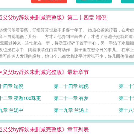
臣义父by辞奺未删减完整版》第二十四章 端倪
起便伺候着姜慈，仔细算算也差不多要十年了。 她眉心紧紧拧着，在考虑着
音不自觉地低了几分——方才让他弄到里面去了，才进了汤池子她就知道
青莺回过神来，连忙跪在一旁，将澡豆捏碎了置于掌心，另一手沾了水细细
发也浸在水中，闭着眼睛任由青莺动作，脑子里在想今日的事儿。 在车上
着可能叫人发现的缘故，她自个儿都觉着比平时紧张不少，好几回仿佛都能感
臣义父by辞奺未删减完整版》最新章节
十四章 端倪
第二十四章 端倪
第二十
更
十二章 夜游100珠更
第二十一章 有梦
第二十
九章 兰汤中
第十九章 兰汤上
第十八
臣义父by辞奺未删减完整版》章节列表