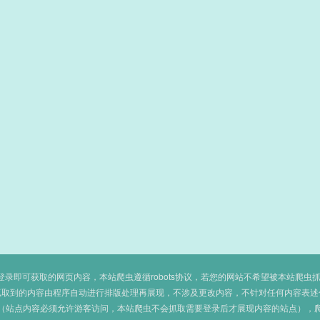
即可获取的网页内容，本站爬虫遵循robots协议，若您的网站不希望被本站爬虫抓取，可
抓取到的内容由程序自动进行排版处理再展现，不涉及更改内容，不针对任何内容表述
（站点内容必须允许游客访问，本站爬虫不会抓取需要登录后才展现内容的站点），