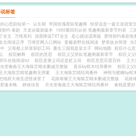
小说标签
您的心思剧短笫一
认生期
帝国玫瑰星际笔趣阁
快穿这是一篇主攻甜宠
情契约 泰剧
天龙诀最新版本
1955重回到从前 笔趣阁最新章节列表
三
了全文
万维系列
清晨降温TXT全文
是心跳说谎再版
爱情契约泰剧免
全文阅读正序
万维官网入口网站
姜楹裴野在线阅读
梦里故乡简谱
光
之中
父母都上班算双职工吗
重生三国我是皇太子
网站地图
权臣什么
什么
权臣解释
权臣的意思
权臣义父辞奺笔趣阁最新章节
权臣义父
y辞玖在线阅读txt
权臣是褒义词还是贬义词
权臣意思百度百科
王大
光变奏曲王大海陈芷晴未删减完整版
喜乐by棺木结局番外
权臣义父
王大海陈芷晴笔趣阁无弹窗
王大海陈芷晴结局番外
神明与蜜糖by棺
把地府大佬丢进怪谈里了
花路璀璨王大海陈芷晴未删减完整版
花路
君逢未晚
静候佳音
月光变奏曲王大海陈芷晴结局番外
食戟是爱好