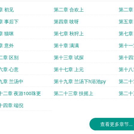
章 初见
第二章 合欢上
第二章
章 事后下
第四章 吱呀
第五章
章 猫咪
第七章 秋狩上
第七章
章 意外
第十章 满满
第十一
二章 区别
第十三章 试探
第十四
六章 心意
第十七章 上元
第十八
九章 兰汤中
第十九章 兰汤下h浴池py
第二十
十二章 夜游100珠更
第二十三章 扶摇上
第二十
更
十四章 端倪
查看更多章节...