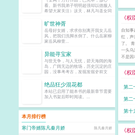
难，楚修只有一个念头我想回家！各
看。新书我弟子明明超强却以德服人
位书友要是觉得校园逍遥高手还不错
希望大家关注）这天，林凡与圣女同
的话请不要忘记向您...
时穿越，之后更是发现，他们可以无
《权
限互穿。随后，两人在不同时空，杠
旷世神胥
上了。直到某日，林凡穿越归来，却
自知事
岳母好女婿，求求你别离开我女儿岳
发现自己已经成仙！突然成仙了怎么
风，把我们洗脚水倒了。什么岳家柳
红，声
办？在线等，挺急的。（群号
家岳风柳萱...
1005499845，静待朋友们加入）...
了。 
一头乌
异能寻宝家
不是因
与世无争，与人无忧，碧天海阔的海
岛，广阔无边的牧场，历史沉淀的庄
《权
园，没事考考古，发掘发掘史前文
明，没事修修仙，畅游天地之间...
绝品狂少混花都
第二
本站已启用了能本书的最新章节需要
加入书架后即时阅读。...
第二
第十
本月排行榜
寒门帝婿陈凡秦月娇
陈凡秦月娇
《权