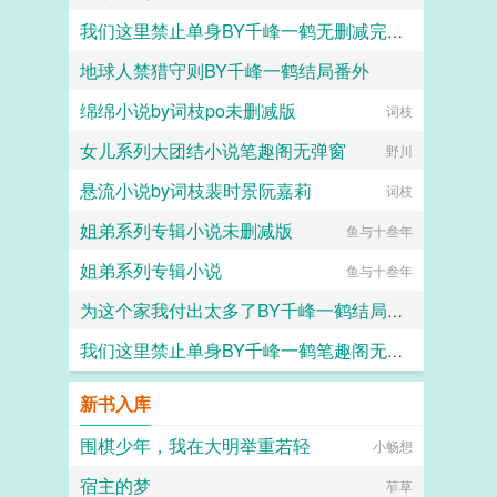
我们这里禁止单身BY千峰一鹤无删减完整版
黑暗的守护者2724自从张峰的离去已经过了几天，虽然隔天
地球人禁猎守则BY千峰一鹤结局番外
千峰一鹤
绵绵小说by词枝po未删减版
千峰一鹤
词枝
女儿系列大团结小说笔趣阁无弹窗
野川
悬流小说by词枝裴时景阮嘉莉
词枝
姐弟系列专辑小说未删减版
鱼与十叁年
姐弟系列专辑小说
鱼与十叁年
为这个家我付出太多了BY千峰一鹤结局番外
我们这里禁止单身BY千峰一鹤笔趣阁无弹窗
千峰一鹤
千峰一鹤
新书入库
围棋少年，我在大明举重若轻
小畅想
宿主的梦
苲草