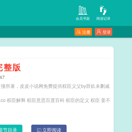
会员书架
阅读记录
注册
登录
完整版
47
肯撞所著，皮皮小说网免费提供权臣义父by辞奺未删减
臣 姜不
章节目录
立即阅读