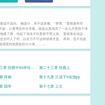
该不该问。 她是仆，本不该多嘴。 “青莺。”姜慈脸有些
不妙，让青莺在外头等着，很是认真地洗了一会儿才觉得干净
地揉了揉，待起了泡沫才往姜慈手臂上抹。 姜慈靠在池边，
也太吓人了些，以后万不可这样胡来才是。 再则，也不知是
觉到他那处的大小来…… ...
三章 扶摇中50评论加
第二十三章 扶摇上
章 拜相
第十九章 兰汤下h浴池py
章 国学
第十七章 上元