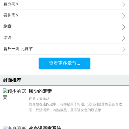
置办高h
要你高h
终章
结语
番外一则 元宵节
查看更多章节...
封面推荐
顾少的宠妻
作者：秦汤汤
简介她在逃跑途中，与神秘男子相遇。没想到他居然是富可敌
国，权势滔天，冷酷腹黑，且不近女色的顾凌擎...
变身漫画家系统