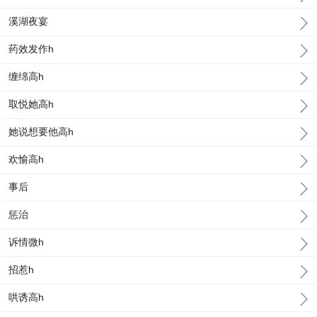
溪湖夜宴
药效发作h
缠绵高h
取悦她高h
她说想要他高h
欢愉高h
事后
惩治
诉情微h
招惹h
哄诱高h