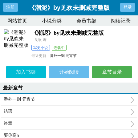
《潮泥》by见欢未删减完整版
注册
登录
网站首页
小说分类
会员书架
阅读记录
《潮泥》by见欢未删减完整版
见欢 著
军史小说
连载中
最近更新：
番外一则 元宵节
更新时间：
2026-08-05 22:42:46
加入书架
开始阅读
章节目录
最新章节
番外一则 元宵节
结语
终章
要你高h