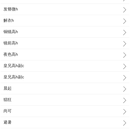
发簪微h
解衣h
铜镜高h
镜前高h
夜色高h
皇兄高h副c
皇兄高h副c
晨起
猖狂
尚可
避暑