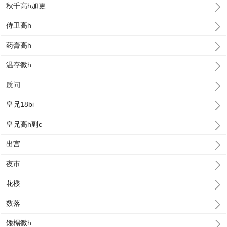
秋千高h加更
侍卫高h
药膏高h
温存微h
质问
皇兄18bi
皇兄高h副c
出宫
夜市
花楼
数落
矮榻微h