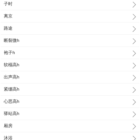
子时
离京
路途
断裂微h
袍子h
软榻高h
出声高h
紧绷高h
心思高h
驿站高h
厢房
沐浴