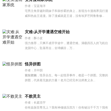
作者：宝蓝海洋
宅男主角穿越到萌妹子和泉纱雾的身上，发现当今漫画界流行漫
威和热血王道漫。除了漫威就是王道，没有埃罗芒阿鲁鲁修...
灾难:从开学遭遇空难开始
作者：酥小皮
强力推荐，只爽不虐开学途中，遭遇空难。满载四百人的飞机往
龙国中心，坠落而去，全球瞩目，万...
怪异拼图
作者：月中阴
魑魅魍魉，怪异丛生。每一起怪异事件，都是一个拼图。完整的
拼图，代表着无敌的力量！老月已经完本法师奥义永...
不败灵主
作者：长庭浩宇
你有血脉至尊无上？我有神魂镇压四方！你有秘法千千万？我有