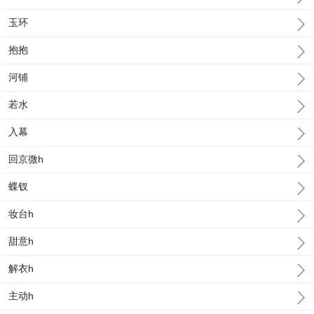
玉环
抱抱
河铺
若水
入幕
回京微h
蝶钗
妆台h
甜意h
解衣h
主动h