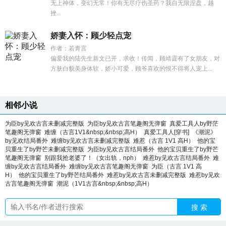
无上神体，变幻无常！你有无尽疗伤圣药？我自无限涅盘，越
挫...
娇妻入怀：顾少轻点宠
作者：若青言
偏爱我的陆先生新文已开，求收！传闻，顾靖霆有了女朋友，对
方肤白貌美身体软，娇小可爱，顾爷喜欢的恨不得将人宠上...
相邻小说
为臣by见欢古言未删减完整版
为臣by见欢古言笔趣阁无弹窗
真爱工具人by野茫
笔趣阁无弹窗
难缠（古言1V1&nbsp;&nbsp;高H）
真爱工具人[穿书]
《潮泥》
by见欢结局番外
难缠by见欢古言未删减完整版
难惹（古言 1V1 高H）
他的宝
贝重生了by野芒未删减完整版
为臣by见欢古言结局番外
他的宝贝重生了by野芒
笔趣阁无弹窗
别跟我抢老婆了！（女出轨，nph）
难惹by见欢古言结局番外
难
缠by见欢古言结局番外
难缠by见欢古言笔趣阁无弹窗
为臣（古言 1V1 高
H）
他的宝贝重生了by野芒结局番外
难惹by见欢古言未删减完整版
难惹by见欢
古言笔趣阁无弹窗
潮泥（1V1古言&nbsp;&nbsp;高H）
搜 索