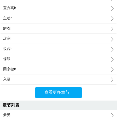
置办高h
主动h
解衣h
甜意h
妆台h
蝶钗
回京微h
入幕
查看更多章节...
章节列表
晏晏