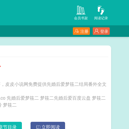
会员书架
阅读记录
注册
登录
外
著，皮皮小说网免费提供先婚后爱梦筱二结局番外全文
 梦筱二
 梦筱二
章节目录
立即阅读