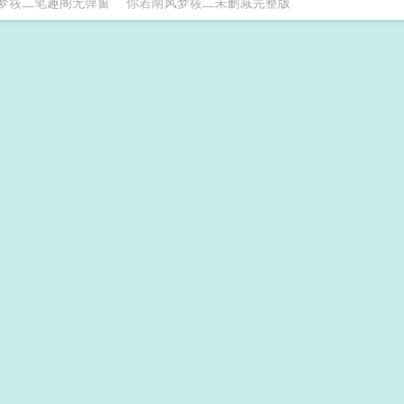
梦筱二笔趣阁无弹窗
你若南风梦筱二未删减完整版