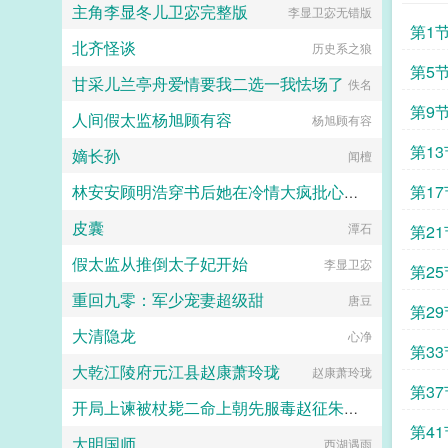
主角李显冬儿卫宓完整版
李显卫宓无错版
第1
北齐怪谈
历史系之狼
第5
甘采儿兰亭舟爱情要我二选一我怯场了
佚名
第9
人间假太监杨旭顾有容
杨旭顾有容
第13
嫡长孙
闻檀
第17
林安安顾明浩穿书后她在冷情大疯批心头蹦迪
皮囊
佚名
潭石
第21
假太监从推倒太子妃开始
李显卫宓
第25
重回九零：军少宠妻超级甜
唐豆
第29
大清隐龙
心净
第33
大乾江陵府元江县赵康萧玲珑
赵康萧玲珑
第37
开局上谏被杖毙二命上朝先服毒赵征朱重八无错版
第41
大明国师
赵征朱重八大结局
西湖遇雨