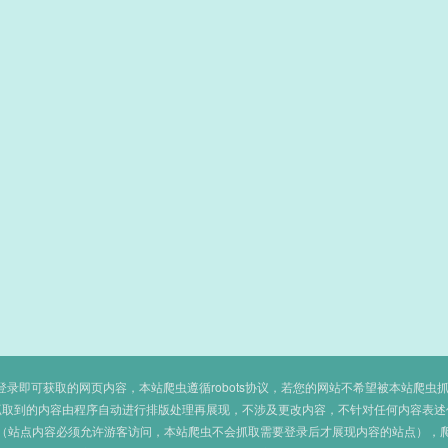
即可获取的网页内容，本站爬虫遵循robots协议，若您的网站不希望被本站爬虫抓取，可
抓取到的内容由程序自动进行排版处理再展现，不涉及更改内容，不针对任何内容表述
（站点内容必须允许游客访问，本站爬虫不会抓取需要登录后才展现内容的站点），