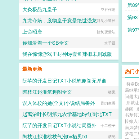
第89
大炎极品九皇子
空谷作响
第93
九龙夺嫡，废物皇子竟是绝世强龙
拜见小道长
第97
上命昭唐
控制变量法
你却爱着一个SB全文
水千丞
我在惊悚游戏里封神by壶鱼辣椒未删减版
壶鱼辣椒
最新更新
热门
阮芊的开发日记TXT小说笔趣阁无弹窗
替身Be
局继承
陶枝江起淮笔趣阁全文
十二橙子
栖见
问题太
误入体校的她(全文)小说结局番外
那就
骨肉生香
趣阁
赵离浓叶长明第九农学基地by红刺北TXT
书梦筱
怜嫁入
阮芊的开发日记TXT小说结局番外
十二橙子
红刺北
南风梦
梦筱二
陶枝江起淮桃枝气泡by栖见txt
栖见