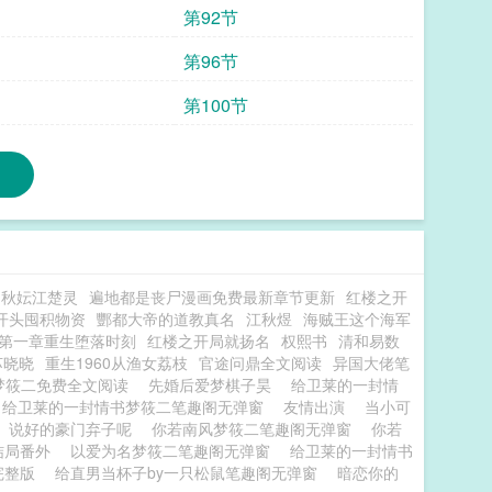
第92节
第96节
第100节
秋妘江楚灵
遍地都是丧尸漫画免费最新章节更新
红楼之开
开头囤积物资
酆都大帝的道教真名
江秋煜
海贼王这个海军
第一章重生堕落时刻
红楼之开局就扬名
权熙书
清和易数
苏晓晓
重生1960从渔女荔枝
官途问鼎全文阅读
异国大佬笔
梦筱二免费全文阅读
先婚后爱梦棋子昊
给卫莱的一封情
给卫莱的一封情书梦筱二笔趣阁无弹窗
友情出演
当小可
说好的豪门弃子呢
你若南风梦筱二笔趣阁无弹窗
你若
结局番外
以爱为名梦筱二笔趣阁无弹窗
给卫莱的一封情书
完整版
给直男当杯子by一只松鼠笔趣阁无弹窗
暗恋你的