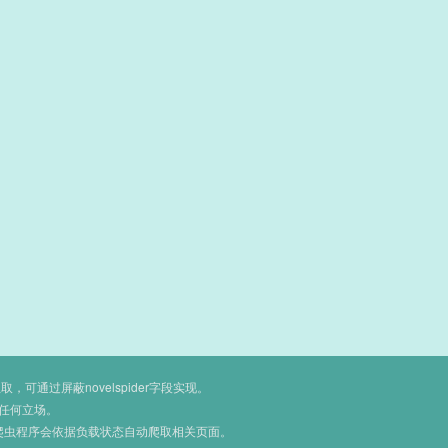
通过屏蔽novelspider字段实现。
任何立场。
爬虫程序会依据负载状态自动爬取相关页面。