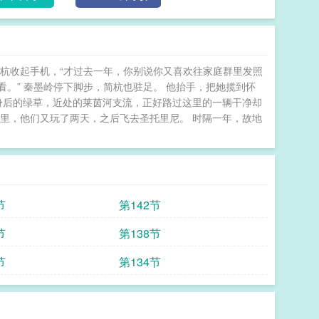
 简杭收起手机，“才过去一年，你别说你又喜欢往家庭群里发照
己看。” 秦墨岭停下脚步，简杭也驻足。 他抬手，把她揽到怀
身后的绿草，近处的莱茵河支流，正好路过这里的一辆干净却
里，他们又玩了两天，之后飞去圣托里尼。 时隔一年，故地
节
第142节
节
第138节
节
第134节