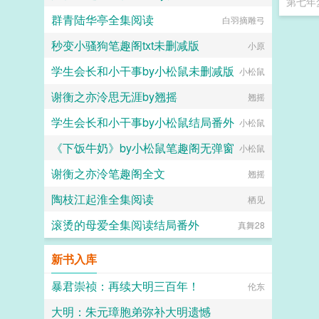
第七年
群青陆华亭全集阅读
白羽摘雕弓
秒变小骚狗笔趣阁txt未删减版
小原
学生会长和小干事by小松鼠未删减版
小松鼠
谢衡之亦泠思无涯by翘摇
翘摇
学生会长和小干事by小松鼠结局番外
小松鼠
《下饭牛奶》by小松鼠笔趣阁无弹窗
小松鼠
谢衡之亦泠笔趣阁全文
翘摇
陶枝江起淮全集阅读
栖见
滚烫的母爱全集阅读结局番外
真舞28
新书入库
暴君崇祯：再续大明三百年！
伦东
大明：朱元璋胞弟弥补大明遗憾