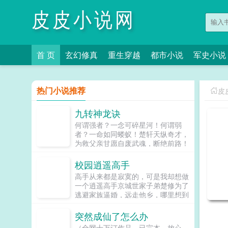
皮皮小说网
首 页
玄幻修真
重生穿越
都市小说
军史小说
热门小说推荐
皮
九转神龙诀
何谓强者？一念可碎星河！何谓弱
者？一命如同蝼蚁！楚轩天纵奇才，
为救父亲甘愿自废武魂，断绝前路！
守孝三年，终得九转神龙诀，炼诸天
星辰，踏万古青天，铸不朽神体！任
校园逍遥高手
你万般法门，我一剑皆可破之！剑气
高手从来都是寂寞的，可是我却想做
纵横十万里，一剑光寒三千界！楚轩
一个逍遥高手京城世家子弟楚修为了
我不问前尘，不求来生，只要这一世
逃避家族逼婚，远走他乡，哪里想到
的轰轰烈烈！...
却因此卷入了更多的桃花之中各色美
女与他纠缠不清，就连那霸道的未婚
突然成仙了怎么办
妻也是不远千里追来面对这等桃色劫
（全网十万订作品，已完本，放心