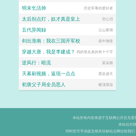
明末乞活帅
喜欢王语嫣的小山雀
历史军事的爱好者
太后别点灯，奴才真是皇上
空心泪
五代异闻録
云山雾绕
剑出淮南：我在三国开军校
壶中海怪
穿越大唐，我是李建成？
我的笔名真的有十个字
逆风行：暗流
某朵猫
天幕刷视频，返现一点点
墨染虚天
初唐父子局全员恶人
楼顶望远
本站所有内容来源于互联网公开且无需登录
本站仅对
同时您可手动提交相关目标站点网址给我们