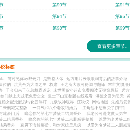
节
第90节
第91节
节
第94节
第95节
节
第98节
第99节
查看更多章节...
小说标签
ta
莺时见你by裁云刀
是酆都大帝
远方那片云歌歌词背后的故事介绍
皇位的
洪荒吾为大道之主
权肃
王之所大欲可得闻与翻译
末世文惯用
多
千金归来千亿总裁霸道宠
末世囤货小超市免费阅读无弹窗最新
远方
让她们献上忠诚吧免费全文
道士下山完整版在线观看
洪荒之吾为昊天
退婚女配觉醒后by化云浮灯
九极战神境界
江秋仪
网站地图
先婚后爱
二未删减完整版
一口气和八个老攻结婚后
主角他不想当受了[穿书]
封建豪门后
暗恋你的第七年梦筱二结局番外
我老公可是龙傲天男主
筱二结局番外
暗恋你的第七年梦筱二未删减完整版
以爱为名梦筱二
结局番外
直男下海解绑后，和对家综里杀疯
以爱为名梦筱二未删减