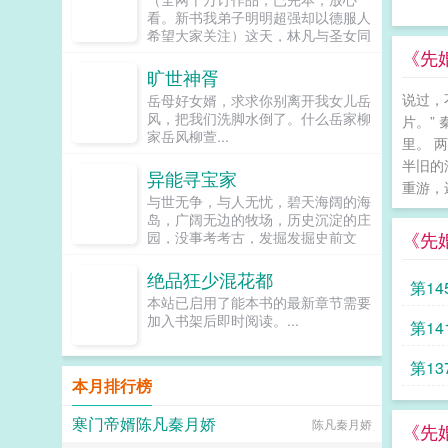
难，楚修只有一个念头我想回家！各
看。新书我弟子明明超强却以德服人
位书友要是觉得校园逍遥高手还不错
希望大家关注）这天，林凡与圣女同
的话请不要忘记向您...
时穿越，之后更是发现，他们可以无
《先
限互穿。随后，两人在不同时空，杠
旷世神胥
上了。直到某日，林凡穿越归来，却
说过，
岳母好女婿，求求你别离开我女儿岳
发现自己已经成仙！突然成仙了怎么
风，把我们洗脚水倒了。什么岳家柳
片。”
办？在线等，挺急的。（群号
家岳风柳萱...
1005499845，静待朋友们加入）...
里。 
半旧的
异能寻宝家
重游，
与世无争，与人无忧，碧天海阔的海
岛，广阔无边的牧场，历史沉淀的庄
《先
园，没事考考古，发掘发掘史前文
明，没事修修仙，畅游天地之间...
绝品狂少混花都
第14
本站已启用了能本书的最新章节需要
加入书架后即时阅读。...
第14
第13
本月排行榜
寒门帝婿陈凡秦月娇
陈凡秦月娇
《先