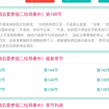
婚后爱梦筱二结局番外》第145节
不要发他的照片到群里。 “当初我考虑欠妥，不该那么直接。” “没事。”
 秦墨岭坦诚：“不喜欢。但你可以发。” “不发。你的照片我放在手机里自
两人手里都有咖啡，她也只能单手勾住他的脖子。 远处云雾缭绕的青山，
汽车，还有拿着咖啡在拥吻的两个人，都被摄影师定格在镜头里。 离开这
还是住在那家海边酒店...
婚后爱梦筱二结局番外》最新章节
5节
第144节
第143
1节
第140节
第139
7节
第136节
第135
婚后爱梦筱二结局番外》章节列表