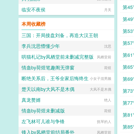
第45
临安不夜侯
月关
第49
本周收藏榜
第53
三国：开局接盘刘备，再造大汉王朝
第57
李兵沈思懵懂少年
长弓挽月
沈思
第61
哄猫札记by凤栖堂前未删减完整版
凤栖堂前
第65
情蛊by荷煜笔趣阁无弹窗
荷煜
断绝关系后，王爷全家后悔终生
第69
小女子混男频
楚天以南by大风不是木偶
大风不是木偶
第73
真龙赘婿
绝人
第77
情蛊by荷煜未删减版
荷煜
第81
左飞林可儿谁与争锋
抚琴的人
第85
锋入by凤栖堂前结局番外
凤栖堂前