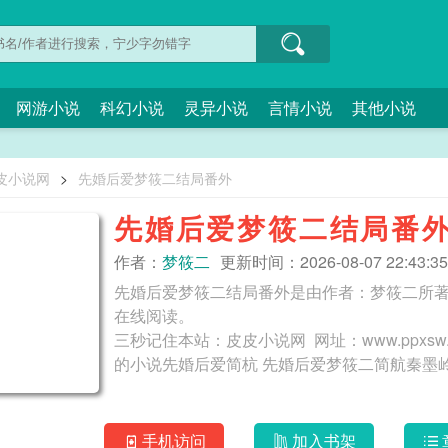
网游小说
科幻小说
灵异小说
言情小说
其他小说
皮小说网
>
先婚后爱梦筱二结局番外
先婚后爱梦筱二结局番
作者：
梦筱二
更新时间：2026-08-07 22:43:35
先婚后爱梦筱二结局番外是由作者：梦筱二所
在线阅读。
三秒记住本站：皮皮小说网 网址：www.ppxsw.co 先婚后爱梦筱二 梦筱二先婚后爱百度云盘
的小说先婚后爱简杭 先婚后爱梦筱二简航秦墨岭
手机访问
加入书架