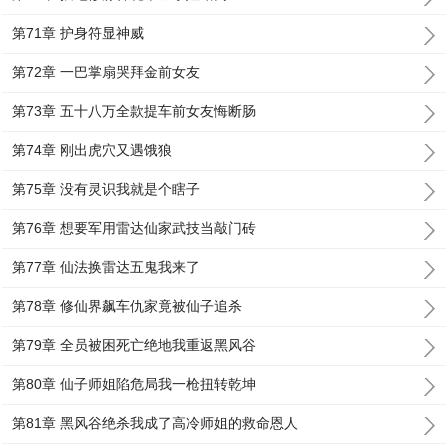
第71章 护身符显神威
第72章 一巴掌扇哭拜金前女友
第73章 五十八万全款提车前女友悔断肠
第74章 刚出虎穴又遇饿狼
第75章 没有灵识我就是个瞎子
第76章 想要军用雷达仙家武技当敲门砖
第77章 仙法换雷达五鬼我来了
第78章 修仙界飙车仇家竟被仙子追杀
第79章 全员被困死亡绝地我重返黑风谷
第80章 仙子师姐陷危局我一枪扭转乾坤
第81章 黑风谷绝杀我成了高冷师姐的救命恩人