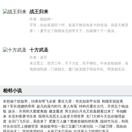
战王归来
作者：稳如狗丶
宇哥，你会装逼吗？呵，装逼不敢说有多大的造诣，就是天赋异
禀！！夏宇点了根两块五的甲天下，扣着脚丫子一脸淡...
十方武圣
作者：滚开
末日荒土，世宗三年，天下大乱，民不聊生。中央皇朝崩坏，各
地群雄割据，门派独立。魔门妖党隐于暗处作乱，帮派相互征...
相邻小说
本想做个软饭男，结果却带飞全家
重生九零：凭先知富甲全国
刚随军就提离
婚？军长揽腰哄乖乖
超凡的蒸汽时代
寡人有冤
特种兵重生古代，开局五个拖油
瓶
娱乐：开局和大蜜蜜离婚
藏龙覆虎
男主的白月光又双叒叕看过来了
等他醒
来
长安剑客萧书生叁
我用马克思主义改变大明世界
玄门大师今天也在物理超
度
全宗门飞升后，系统来了
肥妻万人嫌？赘婿首辅拒绝和离
踹掉竹马后，和死
对头在综艺上接吻官宣
港姐挺孕肚一胎三宝豪门大佬沦陷
一刀破万障，我命由
我不由天！
世间诡异时代：从丧尸末日开始
抗战风云之组团打鬼子