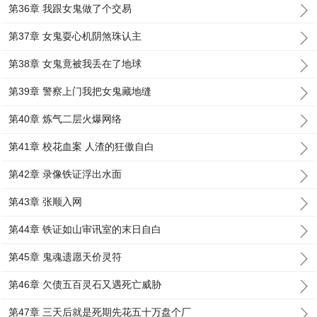
第36章 我跟女鬼做了个交易
第37章 女鬼耍心机阴煞珠认主
第38章 女鬼竟被我丢在了地球
第39章 警察上门我把女鬼藏地缝
第40章 炼气二层火爆网络
第41章 校花血案 人渣的狂傲自白
第42章 录像铁证浮出水面
第43章 张顺入网
第44章 铁证如山审讯室的末日自白
第45章 鬼魂遗愿天价灵符
第46章 欠债五百灵石又遇死亡威胁
第47章 三天后就是死期先花五十万盘个厂