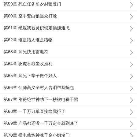
第59章 死亡任务前夕豺狼登门
第60章 空手套白狼当众打脸
第61章 绝境我被灵识锁定插翅难飞
第62章 谁是猎人谁是猎物
第63章 师兄快用雷电符
第64章 驱虎吞狼坐收渔利
第65章 师兄下辈子做个好人
第66章 仙师高义全村人含泪帮我拣包
第67章 刚得绝世神功下一秒被电费干懵
第68章 一千万订单直接给我拒了
第69章 产品都还没一千万定金就到账了
第70章 插电修炼神魂千金小姐堵门