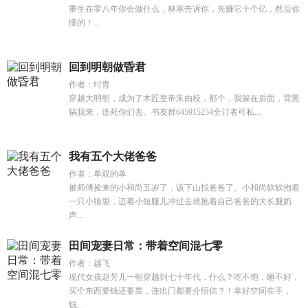
重生在零八年你会做什么，林寒告诉你，先赚它十个亿，然后你
懂的！...
回到明朝做昏君
作者：纣胄
穿越大明朝，成为了木匠皇帝朱由校，那个，我躲在后面，背黑
锅我来，送死你们去。书友群645915254全订者可私...
我有五个大佬爸爸
作者：单双的单
被师傅捡来的小和尚五岁了，该下山找爸爸了。小和尚软软抱着
一只小狼崽，迈着小短腿儿冲过去就抱着自己爸爸的大长腿奶
声...
田间宠妻日常：带着空间混七零
作者：越飞
现代女孩赵芳儿一朝穿越到七十年代，什么？吃不饱，睡不好，
买个东西要钱还要票，连出门都要介绍信？！幸好空间在手，
钱...