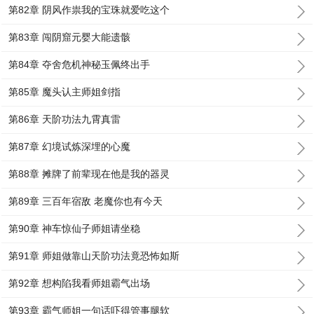
第82章 阴风作祟我的宝珠就爱吃这个
第83章 闯阴窟元婴大能遗骸
第84章 夺舍危机神秘玉佩终出手
第85章 魔头认主师姐剑指
第86章 天阶功法九霄真雷
第87章 幻境试炼深埋的心魔
第88章 摊牌了前辈现在他是我的器灵
第89章 三百年宿敌 老魔你也有今天
第90章 神车惊仙子师姐请坐稳
第91章 师姐做靠山天阶功法竟恐怖如斯
第92章 想构陷我看师姐霸气出场
第93章 霸气师姐一句话吓得管事腿软