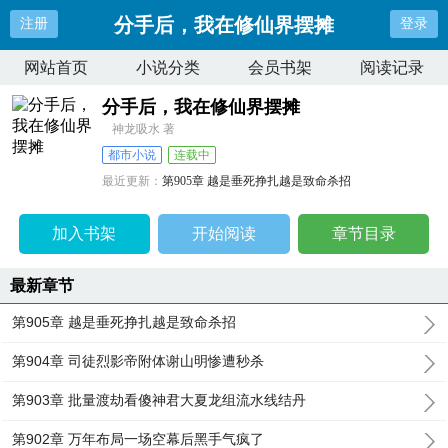
分手后，我在修仙界摆摊
注册
登录
网站首页
小说分类
会员书架
阅读记录
分手后，我在修仙界摆摊
神龙吸水 著
都市小说
连载中
最近更新：
第905章 越是垂死挣扎越是致命杀招
更新时间：
2026-08-07 10:30:17
加入书架
开始阅读
章节目录
最新章节
第905章 越是垂死挣扎越是致命杀招
第904章 司徒烈影帝附体谢山明惨遭秒杀
第903章 批量渡劫看傻神君大夏龙组流水线结丹
第902章 万年布局一场空幕后黑手气疯了