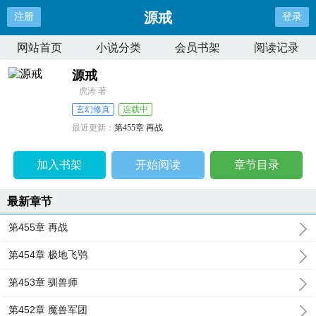
源戒
注册
登录
网站首页
小说分类
会员书架
阅读记录
源戒
虎涛 著
玄幻修真
连载中
最近更新：
第455章 再战
更新时间：
2026-07-17 11:08:00
加入书架
开始阅读
章节目录
最新章节
第455章 再战
第454章 极地飞鸮
第453章 驯兽师
第452章 魔兽军团