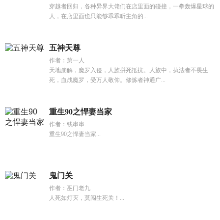
穿越者回归，各种异界大佬们在店里面的碰撞，一拳轰爆星球的
人，在店里面也只能够乖乖听主角的...
五神天尊
作者：第一人
天地崩解，魔罗入侵，人族拼死抵抗。人族中，执法者不畏生
死，血战魔罗，受万人敬仰。修炼者神通广...
重生90之悍妻当家
作者：钱串串.
重生90之悍妻当家...
鬼门关
作者：巫门老九
人死如灯灭，莫闯生死关！...