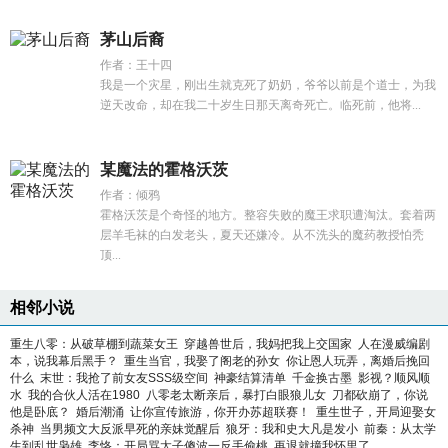
茅山后裔
作者：王十四
我是一个灾星，刚出生就克死了奶奶，爷爷以前是个道士，为我
逆天改命，却在我二十岁生日那天离奇死亡。临死前，他将...
某魔法的霍格沃茨
作者：倾鸦
霍格沃茨是个奇怪的地方。整容失败的魔王求职遭淘汰。套着两
层羊毛袜的白发老头，夏天还嫌冷。从不洗头的魔药教授怕秃
顶...
相邻小说
重生八零：从破草棚到蔬菜女王
穿越兽世后，我妈把我上交国家
人在漫威编剧
本，说我幕后黑手？
重生当官，我娶了阁老的孙女
你让恩人玩弄，离婚后挽回
什么
末世：我抢了前女友SSS级空间
神豪结算清单
千金换古墨
影视？顺风顺
水
我的合伙人活在1980
八零老太断亲后，暴打白眼狼儿女
刀都砍崩了，你说
他是卧底？
婚后潮涌
让你宣传旅游，你开办苏超联赛！
重生世子，开局迎娶女
杀神
当男频文大反派早死的亲妹觉醒后
狼牙：我和史大凡是发小
前秦：从太学
生到乱世枭雄
李恪：开局骂太子傻波一反手偷桃
再退就撞我怀里了