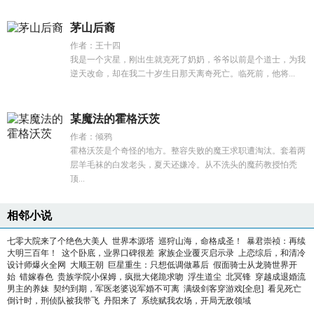
茅山后裔
作者：王十四
我是一个灾星，刚出生就克死了奶奶，爷爷以前是个道士，为我
逆天改命，却在我二十岁生日那天离奇死亡。临死前，他将...
某魔法的霍格沃茨
作者：倾鸦
霍格沃茨是个奇怪的地方。整容失败的魔王求职遭淘汰。套着两
层羊毛袜的白发老头，夏天还嫌冷。从不洗头的魔药教授怕秃
顶...
相邻小说
七零大院来了个绝色大美人
世界本源塔
巡狩山海，命格成圣！
暴君崇祯：再续
大明三百年！
这个卧底，业界口碑很差
家族企业覆灭启示录
上恋综后，和清冷
设计师爆火全网
大顺王朝
巨星重生：只想低调做幕后
假面骑士从龙骑世界开
始
错嫁春色
贵族学院小保姆，疯批大佬跪求吻
浮生道尘
北冥锋
穿越成退婚流
男主的养妹
契约到期，军医老婆说军婚不可离
满级剑客穿游戏[全息]
看见死亡
倒计时，刑侦队被我带飞
丹阳来了
系统赋我农场，开局无敌领域