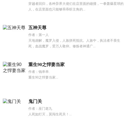
穿越者回归，各种异界大佬们在店里面的碰撞，一拳轰爆星球的
人，在店里面也只能够乖乖听主角的...
五神天尊
作者：第一人
天地崩解，魔罗入侵，人族拼死抵抗。人族中，执法者不畏生
死，血战魔罗，受万人敬仰。修炼者神通广...
重生90之悍妻当家
作者：钱串串.
重生90之悍妻当家...
鬼门关
作者：巫门老九
人死如灯灭，莫闯生死关！...