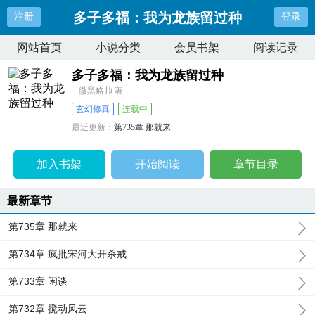
多子多福：我为龙族留过种
注册
登录
网站首页
小说分类
会员书架
阅读记录
多子多福：我为龙族留过种
微黑略帅 著
玄幻修真
连载中
最近更新：
第735章 那就来
更新时间：
2026-07-19 11:53:53
加入书架
开始阅读
章节目录
最新章节
第735章 那就来
第734章 疯批宋河大开杀戒
第733章 闲谈
第732章 搅动风云