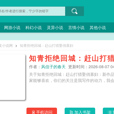
网游小说
科幻小说
灵异小说
言情小说
其他小说
皮小说网
>
知青拒绝回城：赶山打猎娶俏寡妇
知青拒绝回城：赶山打
作者：
风信子的春天
更新时间：2026-08-07 04
关于知青拒绝回城：赶山打猎娶俏寡妇：新作
家能够喜欢，你们的关注是我写作的动力，我
手机访问
加入书架