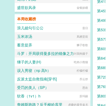
皮礼
第4
盛世欲风录
金银妖瞳
猞猁
第4
本周收藏榜
畏艰
第4
浪儿媳勾引公公
昔日
深重
第5
玉米浓汤
凤栖堂前
有方
第5
蓄意捉弄
狮子歌歌
年味
第6
斗罗：开局获得曼多拉的镜像之力
叫我狗腿子
吴下
第6
继子的人妻(H)
吃肉小熊猫
寒凉
第6
误入男寝（np 高h）
柠檬柠檬
生活
第7
反派太监自救指南[穿书]
乔云舒
麾下
第7
受罚的美人（SP）
恩欢
清净
软香（1v1）h
第8
苏玛丽
詹姆斯跑路？反手梭哈库里
瞎子
虎夔的黄帝蚩尤
第8