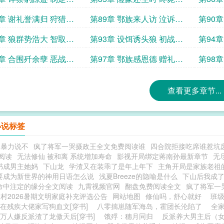
头豹
其力
8章 谢礼誉满归 狩猎队
第89章 鄂族来人访 泣诉狼
第90
群祸
谊结
2章 狼群势浩大 智取为
第93章 设饵诱头狼 初战显
第94
成效
地险
6章 合围歼余孽 恶战定
第97章 鄂族感恩德 赠礼结
第98
深情
征尘
查看更多章节...
小说标签
园暴力说不
疯了将军一哭摄政王全文免费阅读谁
四合院拒接吃席谁惹坑
阅读
无法修仙 被和离 系统增加寿命
影视开局绑定蒋南孙最新章节
无
书成男主她妈
下山龙
学渣又在装乖了是年上年下
主角开局是家族老祖
要成为新世界的神用日语怎么说
浅夏Breeze的隐喻是什么
下山后我成
命中注定的缘分全文阅读
九霄视频官网
翻盘免费阅读全文
疯了将军一
村2026暑期文明家庭补充评选公告
网站地图
修仙吗，舒心就好
班
在残疾大佬家写狗血文[穿书]
八零揣崽随军海岛，霍团长沦陷了
全
万人嫌反派渣了龙傲天后[穿书]
饿殍：穗月同归
反派养大男主后（