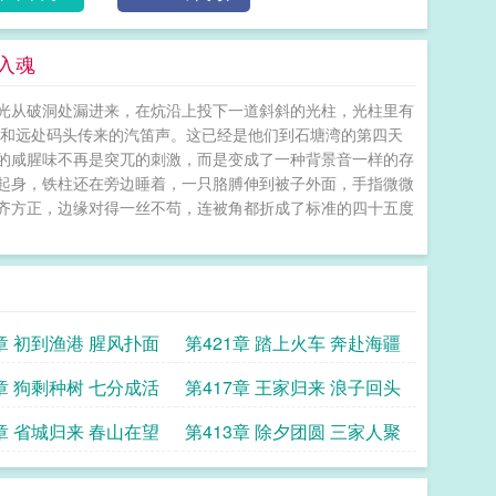
入魂
光从破洞处漏进来，在炕沿上投下一道斜斜的光柱，光柱里有
声和远处码头传来的汽笛声。这已经是他们到石塘湾的第四天
的咸腥味不再是突兀的刺激，而是变成了一种背景音一样的存
坐起身，铁柱还在旁边睡着，一只胳膊伸到被子外面，手指微微
齐方正，边缘对得一丝不苟，连被角都折成了标准的四十五度
2章 初到渔港 腥风扑面
第421章 踏上火车 奔赴海疆
8章 狗剩种树 七分成活
第417章 王家归来 浪子回头
4章 省城归来 春山在望
第413章 除夕团圆 三家人聚