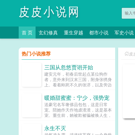
皮皮小说网
首 页
玄幻修真
重生穿越
都市小说
军史小说
热门小说推荐
皮
三国从忽悠贾诩开始
建安元年，初春后世起点某位狗作
者，意外来到汉末三国，附身张绣身
上。看着刚死不久的张济，以及旁边
低声啜泣的美妇邹氏，其瞬间燃起了
斗志本书又名原来我就是曹贼注不喜
暖婚甜蜜蜜：宁少，强势宠
勿入，不喜勿喷。书友群
送豪宅名车奢侈品包包，这是日常
893942847VIP全订群683829176新
宠。陪她作天作地虐渣渣，这是基本
群，老群1500被封了，需验粉丝
宠。重生前，她被欺被骗被换人生，
值，先加上面那个书友群发...
深爱他却不敢表白，凄惨而死。重生
后，她逆袭报仇发家致富，专心爱
永生不灭
他，从此走上人生颠峰。她说宁先
战气凌九霄，武道镇苍穹！一个身世