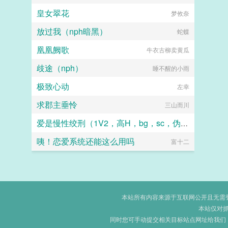
皇女翠花
梦攸奈
放过我（nph暗黑）
蛇蝶
凰凰阙歌
牛衣古柳卖黄瓜
歧途（nph）
睡不醒的小雨
极致心动
左幸
求郡主垂怜
三山而川
爱是慢性绞刑（1V2，高H，bg，sc，伪骨科）
咦！恋爱系统还能这么用吗
富十二
龙华
本站所有内容来源于互联网公开且无需登录
本站仅对
同时您可手动提交相关目标站点网址给我们