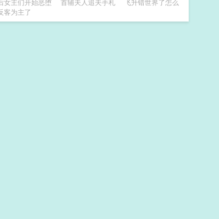
后女主们开始恶堕
首辅夫人追夫手札
飞升错世界了怎么
反客为主了