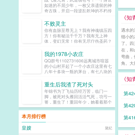
生，今生有你足矣！...
如迷的不屈少年，一枚父亲遗留的神
奇古珠，开启一段逆乱乾坤的不朽传
奇。武道极致，独步天下，天地永
《知
恒，唯我不灭！...
不败灵主
遇水的
你有血脉至尊无上？我有神魂镇压四
方！你有秘法千千万？我有无上神
细小的
体，变幻无常！你有无尽疗伤圣药？
了。四
我自无限涅盘，越挫越勇，越伤越
在，和
强！天地灵界，神魔动荡，万族林
我的1978小农庄
弯曲，
立，谁主沉浮？道心在此，神魔难
QQ群号1102731606远离城市喧嚣
阻，荡九天，诛邪魔，逍遥天地，大
角。大
的小山村开起了一个小农庄这里有七
千世界，唯我不败！...
八年十多块一瓶的茅台，有七八块的
五粮液有机菜，有机鱼虾，有机煮羊
《知
肉，绿色环保味道好。本是中年离异
重生后我渣了死对头
失败男，转身成了悠闲农庄主。山村
年锦书为了飞仙历经万苦，临门一
第4
小农庄，名声远播。拖鞋汗衫芭蕉
脚，被死对头雁回活活气死，功亏一
扇，晃晃悠悠一整天。ampldquo订
篑，重生了！重回年少，她看着那个
餐，没的问题，排队amprdquo...
第4
意气风发的天才少年，行啊，骂我注
孤生心狠手辣是吧？仙门大会上...
本月排行榜
第4
皇嫂
黛妃