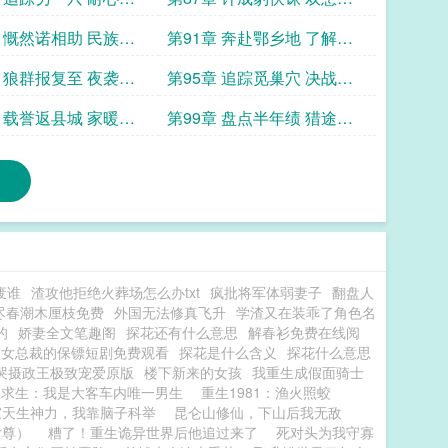
消除
章 慨然诺相助 民族情
第91章 奔赴鄂乡地 了解狼
群性
章 狼群报复至 夜袭营
第95章 追踪觅巢穴 决战狼
群窟
章 载誉返县城 家暖慰
第99章 盘点半年绩 猎途新
起点
废谁
渣攻他拒绝火葬场怎么办txt
疯批将军体弱妻子
翻盘人
尽春潮木厘枝免费
外国无法修真飞升
学渣又在装乖了角色名
的
娇妻全文笔趣阁
探花还有什么意思
解春衫免费在线阅
了女总裁的保镖短剧免费观看
探花是什么含义
探花什么意思
哭摄政王极致宠爱原版
楼下新来的女孩
我重生成假面骑士
级求生：我是大客车内唯一男生
重生1981：渔火照蛟
家天生神力，我靠脑子科举
昆仑山修仙，下山后我无敌
女尊）
糟了！重生诡异世界后他追过来了
死对头为我守寡