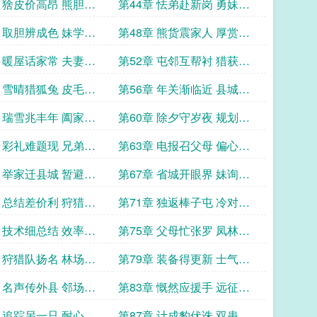
安定
章 猞皮价高昂 熊胆讯
第44章 怯弟赴新岗 勇妹请
同行
章 取胆辨成色 妹学猎
第48章 熊货震家人 厚赏暖
妹心
章 暖屋话家常 夫妻夜
第52章 屯邻互帮衬 猎获赠
相亲
章 雪晴猎狐兔 皮毛细
第56章 年关渐临近 县城备
年货
章 瑞雪兆丰年 阖家盼
第60章 除夕守岁夜 规划新
猎途
章 彩礼难题现 兄弟生
第63章 电报召父母 偏心父
母至
章 举家迁县城 暂避是
第67章 省城开眼界 妹询商
机现
章 总结差价利 狩猎思
第71章 独返棒子屯 冷对父
母怨
章 技术细总结 效率渐
第75章 父母忙张罗 凤林婚
事急
章 狩猎队扬名 林场抛
第79章 装备得更新 士气更
高昂
章 名声传外县 邻场急
第83章 慨然应援手 远征邻
县城
章 追踪另一只 耐心耗
第87章 计成豹伏诛 双患皆