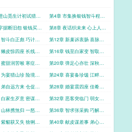
 进山觅生计初试猎户
第4章 市集换银钱智斗程家
扰
 字据断旧怨 银钱买平
第8章 夜话织未来 心上人自
由
章 智斗白正彪 巧计赎
第12章 新巢诉衷肠 喜脉悄
然生
章 獭皮惊四座 长线钓
第16章 钱至白家变 智取需
奇谋
章 蜜甜润苦喉 寒症显
第20章 弹足心亦壮 深秋逐
鹿忙
章 为宴猎山珍 险境再
第24章 喜宴备珍馐 江畔再
撒网
章 弟自远方来 仓促证
第28章 婚宴震四座 佳肴倾
屯邻
章 白家生歹意 密谋许
第32章 恶客突临门 弱女泪
涟涟
章 山林携煞归 一怒惊
第36章 智求张采购 巧解恶
姻缘
章 紫貂获又失 猞猁现
第40章 献皮谋差事 弟心终