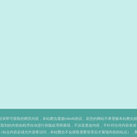
即可获取的网页内容，本站爬虫遵循robots协议，若您的网站不希望被本站爬虫抓取，可
抓取到的内容由程序自动进行排版处理再展现，不涉及更改内容，不针对任何内容表述
（站点内容必须允许游客访问，本站爬虫不会抓取需要登录后才展现内容的站点），