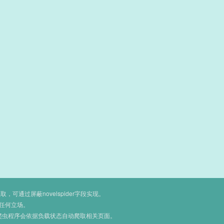
通过屏蔽novelspider字段实现。
任何立场。
爬虫程序会依据负载状态自动爬取相关页面。