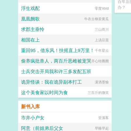
百年后
办？
浮生戏配
零度Void
凰凰阙歌
牛衣古柳卖黄瓜
求郡主垂怜
三山而川
相国在上
上汤豆苗
重回95，借东风！扶摇直上9万里！
千年星云
偷养疯批兽人，两百斤恶雌被宠哭
开心转圈圈
士兵突击开局我和许三多发配五班
诡异怪谈：我在诡异副本打工
用户28451444
潇洒墨愉
这个美食家以时间为食
三百斤的微笑
新书入库
市井小户女
堂溪客
阿意（前姐弟后父女
早睡早起