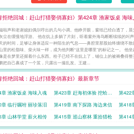
青拒绝回城：赶山打猎娶俏寡妇》第424章 渔家饭桌 海味
滋啦声和老谢媳妇偶尔哼出的几句小调。他睁开眼，窗纸已经白透了，晨
灰尘在缓慢地浮游。 他在炕上多躺了片刻，听着窗外海鸟断断续续的叫
天的时间，足够让身体适应一种陌生的气息——鼻腔里那股始终缠绕不散
山里的松脂味、柴火味一样，成为他判断“这里是哪里”的标记之一。 他
像是在梦里还握着什么东西。栓子已经不在炕上了，铺位上的被褥叠得整
鹏把自己裹成了一个茧，只露出一撮乱发。王建...
青拒绝回城：赶山打猎娶俏寡妇》最新章节
24章 渔家饭桌 海味入魂
第423章 赶海初体验 挖蛤拾
第42
贝
20章 临行嘱咐 丽珍落泪
第419章 南下探路 海边来信
第41
16章 山林学堂 薪火相传
第415章 巡山察林 重拾猎枪
第41