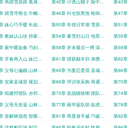
踪迹
踪影
1章 再踏雪原路 孤身觅
第42章 计诱山猫子 险中求
第43
富贵
更诱
5章 踏雪寻熊仓 巾帼不
第46章 叫仓惊黑煞 枪响定
第47
乾坤
户技
9章 妹心巧手暖 长姐情
第50章 冬猎日常艰 雪原谋
第51
生计
语深
3章 教妹认山珍 持家渐
第54章 暴雪封山日 地窖储
第55
货忙
算计
7章 家中暖如春 巧妇制
第58章 岁末最后一搏 深山
第59
遇狼群
新春
0章 开春再入山 妹已非
第61章 猎获颇丰归 弟携女
第62
友来
间隙
4章 父母心偏颇 山林心
第65章 为妻忍委屈 县城置
第66
产业
非地
8章 安家县城里 规划新
第69章 拜访张采购 再通林
第70
场路
路明
2章 组建狩猎队 乡邻聚
第73章 首战瞄猞猁 团队初
第74
协作
提升
6章 父母无奈返 山林终
第77章 丽华返队助 如虎添
第78
翼行
榄枝
0章 首解林场危 智驱熊
第81章 再显身手威 巧破野
第82
猪群
求援
4章 详察豹踪迹 制定捕
第85章 险象还生时 终毙一
第86