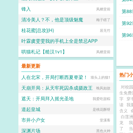
锋入
凤栖堂前
猎策
第8
清冷美人？不，他是顶级魅魔
梅子瞎了
声震
第9
桂花蜜[总攻](H)
居无竹
上策
第9
叶霖虞雯雯我的手机上全是禁忌APP
乾坤
哄猫札记【糙汉1v1】
百无禁忌
凤栖堂前
最新更新
热门
人在北宋，开局打断西夏脊梁！
墙头上的猫1
对校
天崩开局：从天牢死囚杀成摄政王
晚风如故
生免费
遮天：开局拜入摇光圣地
字
穿
我爱吃甜粽
读
我
道起皇城
是桃花酥呀
含义
白莲洲
市井小户女
堂溪客
龙
我
了
当
深渊片场
黑色火种