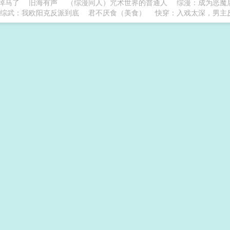
掉马了
旧海有声
（综漫同人）咒术世界的普通人
综漫：成为恶魔
综武：我欧阳克反派到底
君不厌食（美食）
快穿：入戏太深，男主