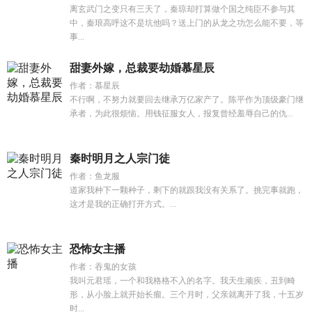
离玄武门之变只有三天了，秦琼却打算做个国之纯臣不参与其
中，秦琅高呼这不是坑他吗？送上门的从龙之功怎么能不要，等
事...
甜妻外嫁，总裁要劫婚慕星辰
作者：慕星辰
不行啊，不努力就要回去继承万亿家产了。陈平作为顶级豪门继
承者，为此很烦恼。用钱征服女人，报复曾经羞辱自己的仇...
秦时明月之人宗门徒
作者：鱼龙服
道家我种下一颗种子，剩下的就跟我没有关系了。挑完事就跑，
这才是我的正确打开方式。...
恐怖女主播
作者：吞鬼的女孩
我叫元君瑶，一个和我格格不入的名字。我天生顽疾，丑到畸
形，从小脸上就开始长瘤。三个月时，父亲就离开了我，十五岁
时...