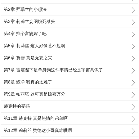
第2章 拜瑞丝的小想法
第3章 莉莉丝妄图饿死菜头
第4章 找个富婆嫁了吧
第5章 莉莉丝 这人好像惹不起啊
第6章 赞德 真是无妄之灾
第7章 雷震陛下是单身狗这件事情已经是宇宙共识了
第8章 魏净 我真的太难了
第9章 帕丽塔 这可真是惊喜万分
赫克特的疑惑
第11章 赫克特 真是热情的弟弟啊
第12章 莉莉丝 赞德这小哥真难哄啊