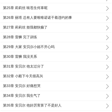
第25章 莉莉丝 唉苍生何辜呢
第26章 丽塔 总有人要唯唯诺诺干着违约的事
第27章 莉莉丝 烦我都快癫了
第28章 雷狮 完了训练
第29章 大家 安贝尔小姐不开心吗
第30章 雷狮 我没关系
第31章 安贝尔 他太过分了
第32章 小殿下今天很高兴
第33章 安贝尔 好痛想哭
第34章 安贝尔 我生气了
第35章 安贝尔 他好厉害算了不是好人