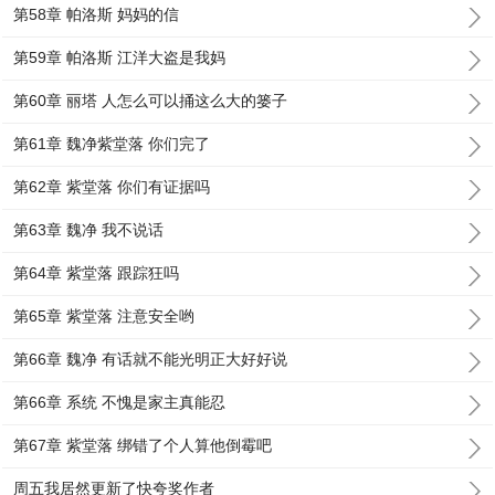
第58章 帕洛斯 妈妈的信
第59章 帕洛斯 江洋大盗是我妈
第60章 丽塔 人怎么可以捅这么大的篓子
第61章 魏净紫堂落 你们完了
第62章 紫堂落 你们有证据吗
第63章 魏净 我不说话
第64章 紫堂落 跟踪狂吗
第65章 紫堂落 注意安全哟
第66章 魏净 有话就不能光明正大好好说
第66章 系统 不愧是家主真能忍
第67章 紫堂落 绑错了个人算他倒霉吧
周五我居然更新了快夸奖作者