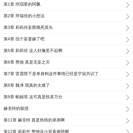
第1章 玳瑁星的阿飘
第2章 拜瑞丝的小想法
第3章 莉莉丝妄图饿死菜头
第4章 找个富婆嫁了吧
第5章 莉莉丝 这人好像惹不起啊
第6章 赞德 真是无妄之灾
第7章 雷震陛下是单身狗这件事情已经是宇宙共识了
第8章 魏净 我真的太难了
第9章 帕丽塔 这可真是惊喜万分
赫克特的疑惑
第11章 赫克特 真是热情的弟弟啊
第12章 莉莉丝 赞德这小哥真难哄啊