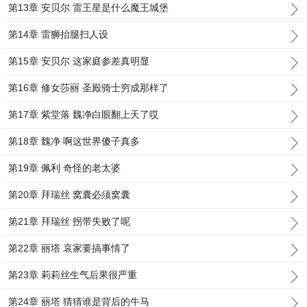
第13章 安贝尔 雷王星是什么魔王城堡
第14章 雷狮抬腿扫人设
第15章 安贝尔 这家庭参差真明显
第16章 修女莎丽 圣殿骑士穷成那样了
第17章 紫堂落 魏净白眼翻上天了哎
第18章 魏净 啊这世界傻子真多
第19章 佩利 奇怪的老太婆
第20章 拜瑞丝 窝囊必须窝囊
第21章 拜瑞丝 拐带失败了呢
第22章 丽塔 哀家要搞事情了
第23章 莉莉丝生气后果很严重
第24章 丽塔 猜猜谁是背后的牛马