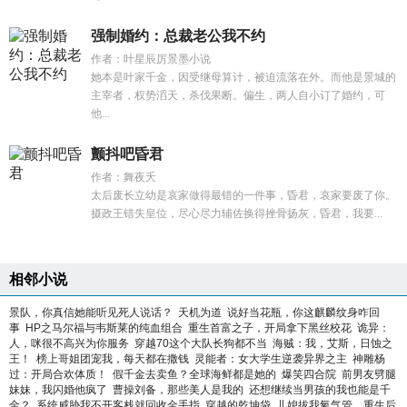
强制婚约：总裁老公我不约
作者：叶星辰厉景墨小说
她本是叶家千金，因受继母算计，被迫流落在外。而他是景城的
主宰者，权势滔天，杀伐果断。偏生，两人自小订了婚约，可
他...
颤抖吧昏君
作者：舞夜夭
太后废长立幼是哀家做得最错的一件事，昏君，哀家要废了你。
摄政王错失皇位，尽心尽力辅佐换得挫骨扬灰，昏君，我要...
相邻小说
景队，你真信她能听见死人说话？
天机为道
说好当花瓶，你这麒麟纹身咋回
事
HP之马尔福与韦斯莱的纯血组合
重生首富之子，开局拿下黑丝校花
诡异：
人，咪很不高兴为你服务
穿越70这个大队长狗都不当
海贼：我，艾斯，日蚀之
王！
榜上哥姐团宠我，每天都在撒钱
灵能者：女大学生逆袭异界之主
神雕杨
过：开局合欢体质！
假千金去卖鱼？全球海鲜都是她的
爆笑四合院
前男友劈腿
妹妹，我闪婚他疯了
曹操刘备，那些美人是我的
还想继续当男孩的我也能是千
金？
系统威胁我不开客栈就回收金手指
穿越的乾坤袋
儿媳拔我氧气管，重生后