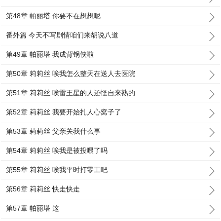
第48章 帕丽塔 你要不在想想呢
番外篇 今天不写剧情咱们来胡说八道
第49章 帕丽塔 我成背锅侠啦
第50章 莉莉丝 唉我怎么整天在送人去医院
第51章 莉莉丝 唉雷王星的人还怪自来熟的
第52章 莉莉丝 我要开始扎人心窝子了
第53章 莉莉丝 父亲关我什么事
第54章 莉莉丝 唉我是被投喂了吗
第55章 莉莉丝 唉我平时打零工吧
第56章 莉莉丝 快走快走
第57章 帕丽塔 这