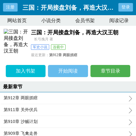
三国：开局接盘刘备，再造大汉王朝
注册
登录
网站首页
小说分类
会员书架
阅读记录
三国：开局接盘刘备，再造大汉王朝
长弓挽月 著
军史小说
连载中
最近更新：
第912章 两眼抓瞎
更新时间：
2024-12-01 14:30:36
加入书架
开始阅读
章节目录
最新章节
第912章 两眼抓瞎
第911章 关外伏兵
第910章 沙贼计划
第909章 飞禽走兽