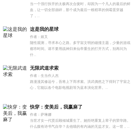
当一个强行拆开的太极再次合拢时，却因为一个凡人的最后的鲜
血，让一切全部崩碎，那个成为最后一根稻草的倒霉蛋穿越
了，...
这是我的星球
作者：姬叉
随性观测，寻求本心之路。多宇宙文明的碰撞主题，少量的游戏
都市时间。请不要用战神归来仙帝重生的打开方式，别再问为
什...
无限武道求索
作者：生当作人杰
路漫漫其修远兮，吾将上下而求索。洪武偶然之下得到了宇宙之
心，它能以各个电影电视剧等为蓝本演化世界。...
快穿：变美后，我赢麻了
作者：萨琳娜
当世才女一代贤后顾倾城重生了。她拒绝重复上辈子的荣华路。
什么腹有诗书气自华？去他喵的有内涵的无盐才女。这一世，...