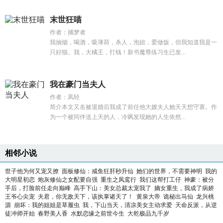
末世狂喵
作者：捕梦者
我抽烟，喝酒，吸薄荷，杀人，泡妞，爱做饭，但我知道我是一
只好猫。我，大橘王，打钱！新书魔尊练习生已发...
我在豪门当夫人
作者：凤轻
简介本文又名被退婚后我成了前任他大嫂夫人她天天想守寡。作
为一个被同伴送上天的人，冷飒发现她的人生依然...
相邻小说
世子他为何又宠又撩
面板修仙：咸鱼狂肝秒升仙
她们的世界，不需要神明
我的
大明星初恋
炮灰修仙之女配要自强
重生之凤鸾行
我们这帮打工仔
神豪：被分
手后，打脸前任走向巅峰
高手下山：美女总裁太宠我了
嫡女重生，我成了病娇
王爷心尖宠
夫君，你无敌天下，该执掌诸天了！
黄泉大帝
诡秘出马仙
龙兴桃
源
崩坏：我的姐姐是草履虫
我，下山当天，清凉美女主动求爱
天命反派，从逆
徒冲师开始
春野美人香
水默恋缘之前世今生
大乾极品九千岁