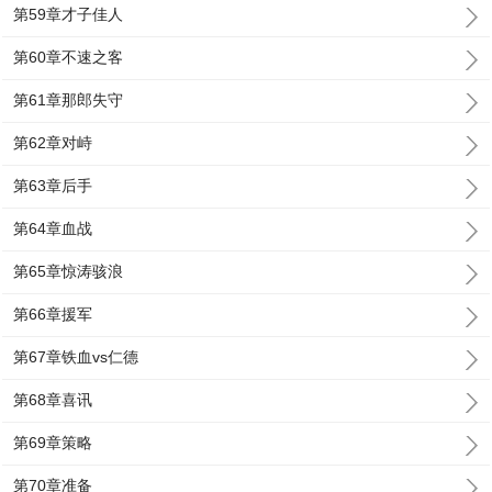
第59章才子佳人
第60章不速之客
第61章那郎失守
第62章对峙
第63章后手
第64章血战
第65章惊涛骇浪
第66章援军
第67章铁血vs仁德
第68章喜讯
第69章策略
第70章准备