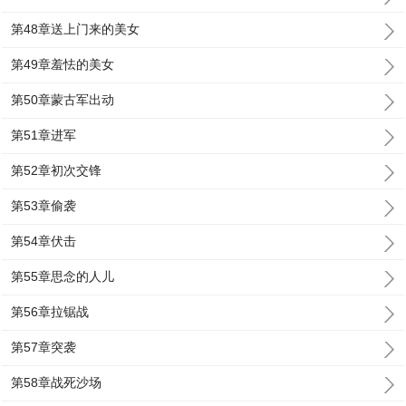
第48章送上门来的美女
第49章羞怯的美女
第50章蒙古军出动
第51章进军
第52章初次交锋
第53章偷袭
第54章伏击
第55章思念的人儿
第56章拉锯战
第57章突袭
第58章战死沙场