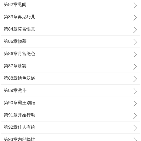
第82章见闻
第83章再见巧儿
第84章莫名恨意
第85章倾慕
第86章月宫绝色
第87章赴宴
第88章绝色妖娆
第89章激斗
第90章霸王别姬
第91章开始行动
第92章佳人有约
第93章内部隐忧