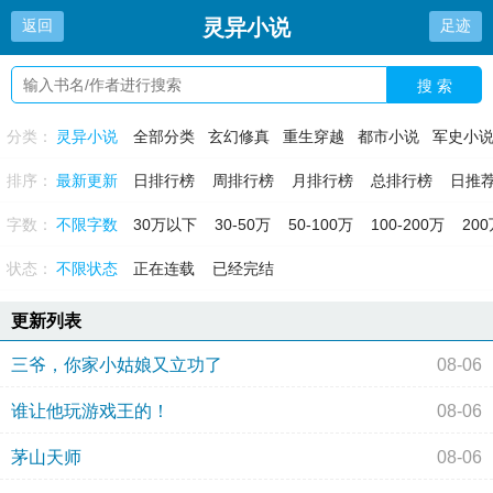
灵异小说
返回
足迹
搜 索
分类：
灵异小说
全部分类
玄幻修真
重生穿越
都市小说
军史小
排序：
最新更新
日排行榜
周排行榜
月排行榜
总排行榜
日推
字数：
不限字数
30万以下
30-50万
50-100万
100-200万
20
状态：
不限状态
正在连载
已经完结
更新列表
三爷，你家小姑娘又立功了
08-06
谁让他玩游戏王的！
08-06
茅山天师
08-06