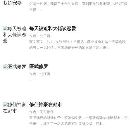
穷是一种病，我得了十年的重病，直到那天我爸出现，让我百病
不侵！...
每天被迫和大佬谈恋爱
作者：公子衍
爽文宠文，1v1，女强男强！初相见，薛夕被迫对这个充满危险
的男人一见钟情，不谈恋爱会死的她只能主动出击...
医武修罗
作者：北江流
...
修仙神豪在都市
作者：飞哥带路
富甲仙界的财迷仙帝，渡神劫失败，一缕残魂降临地球都市，夺
舍重生，成为了一名古武世家的废材少爷。废材...