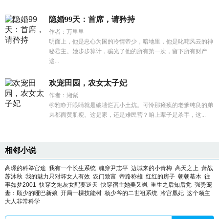
隐婚99天：首席，请矜持
作者：万里里
明面上，他是忠心为国的冷情帝少，暗地里，他是叱咤风云的神
秘君主。她步步算计，骗光了他的所有第一次，留下所有财产
逃...
欢宠田园，农女太子妃
作者：湘紫
柳雅睁开眼睛就是破墙烂瓦小土炕。可怜那瘫痪的老爹纯良的弟
弟都面黄肌瘦。这是家，还是难民营？咱上辈子是杀手，这...
相邻小说
高璟的科举官途
我有一个长生系统
魂穿尹志平
边城来的小青梅
高天之上
萧战
苏沐秋
我的魅力只对坏女人有效
农门致富
帝路称雄
红红的房子
朝朝慕木
往
事如梦2001
快穿之炮灰女配要逆天
快穿宿主她美又飒
重生之后知后觉
强势宠
妻：顾少的哑巴新娘
开局一棵技能树
杨少爷的二世祖系统
冷宫凰妃
这个领主
大人非常科学