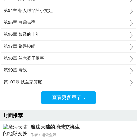
第94章 招人稀罕的小女娃
第95章 白霜借宿
第96章 曾经的丰年
第97章 路遇吵闹
第98章 兰老婆子闹事
第99章 看戏
第100章 找兰家算账
查看更多章节...
封面推荐
魔法大陆的地球交换生
作者：超级盒饭