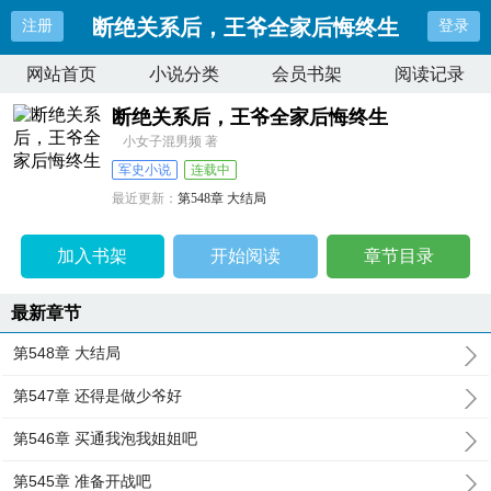
断绝关系后，王爷全家后悔终生
注册
登录
网站首页
小说分类
会员书架
阅读记录
断绝关系后，王爷全家后悔终生
小女子混男频 著
军史小说
连载中
最近更新：
第548章 大结局
更新时间：
2025-03-06 12:56:41
加入书架
开始阅读
章节目录
最新章节
第548章 大结局
第547章 还得是做少爷好
第546章 买通我泡我姐姐吧
第545章 准备开战吧