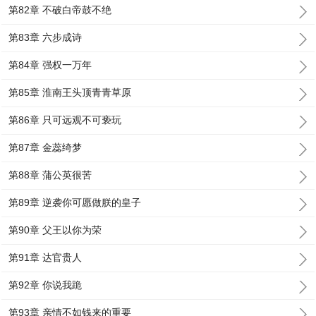
第82章 不破白帝鼓不绝
第83章 六步成诗
第84章 强权一万年
第85章 淮南王头顶青青草原
第86章 只可远观不可亵玩
第87章 金蕊绮梦
第88章 蒲公英很苦
第89章 逆袭你可愿做朕的皇子
第90章 父王以你为荣
第91章 达官贵人
第92章 你说我跪
第93章 亲情不如钱来的重要