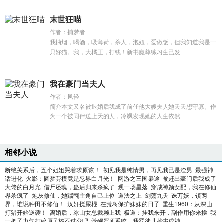
末世狂喵
作者：捕梦者
我抽烟，喝酒，吸薄荷，杀人，泡妞，爱做饭，但我知道我是一
只好猫。我，大橘王，打钱！新书魔尊练习生已发...
我在豪门当夫人
作者：凤轻
简介本文又名被退婚后我成了前任他大嫂夫人她天天想守寡。作
为一个被同伴送上天的人，冷飒发现她的人生依然...
相邻小说
断绝关系后，五个姐姐哭着求原谅！
初见我是纯情男，再见我已是渣男
最强神
话进化
火影：圆梦劳模竟是忍界白月光！
网游之三国枭途
被赶出豪门后我成了
大佬的白月光
借尸还魂，蛊后归来杀疯了
观一场星落
穿成神颜女配，我在修仙
界杀疯了
炮灰修仙，她踹翻主角自己上位
道法之上
剑荡九天
诛万妖，镇两
界，谁说种田不修仙！
汉奸搅屎棍
在荒岛保护妹妹的日子
重生1960：从深山
打猎开始逆袭！
离婚后，冰山女总裁赖上我
极道：挂我来开，副作用你来挨
我
一把子力气打碎原子核不过分吧
觉醒严师系统，我罚徒儿抄书成神