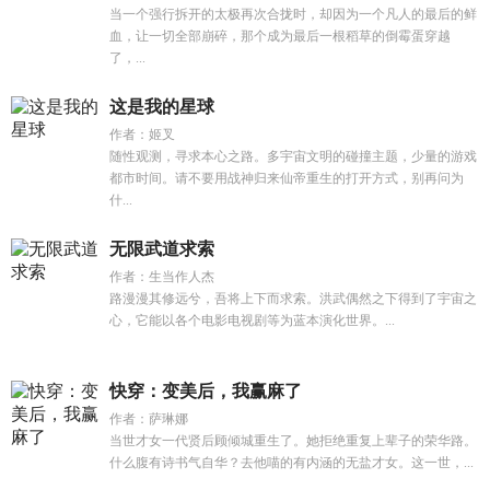
当一个强行拆开的太极再次合拢时，却因为一个凡人的最后的鲜
血，让一切全部崩碎，那个成为最后一根稻草的倒霉蛋穿越
了，...
这是我的星球
作者：姬叉
随性观测，寻求本心之路。多宇宙文明的碰撞主题，少量的游戏
都市时间。请不要用战神归来仙帝重生的打开方式，别再问为
什...
无限武道求索
作者：生当作人杰
路漫漫其修远兮，吾将上下而求索。洪武偶然之下得到了宇宙之
心，它能以各个电影电视剧等为蓝本演化世界。...
快穿：变美后，我赢麻了
作者：萨琳娜
当世才女一代贤后顾倾城重生了。她拒绝重复上辈子的荣华路。
什么腹有诗书气自华？去他喵的有内涵的无盐才女。这一世，...