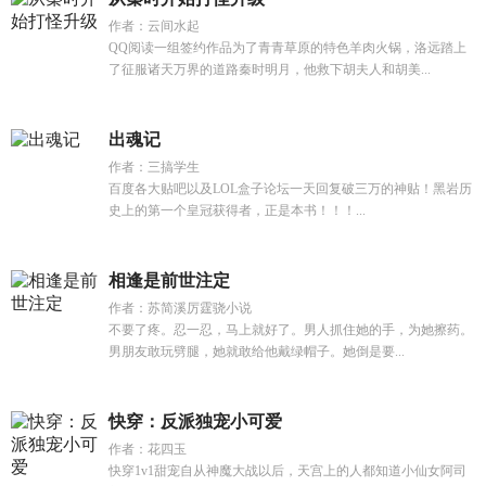
作者：云间水起
QQ阅读一组签约作品为了青青草原的特色羊肉火锅，洛远踏上
了征服诸天万界的道路秦时明月，他救下胡夫人和胡美...
出魂记
作者：三搞学生
百度各大贴吧以及LOL盒子论坛一天回复破三万的神贴！黑岩历
史上的第一个皇冠获得者，正是本书！！！...
相逢是前世注定
作者：苏简溪厉霆骁小说
不要了疼。忍一忍，马上就好了。男人抓住她的手，为她擦药。
男朋友敢玩劈腿，她就敢给他戴绿帽子。她倒是要...
快穿：反派独宠小可爱
作者：花四玉
快穿1v1甜宠自从神魔大战以后，天宫上的人都知道小仙女阿司