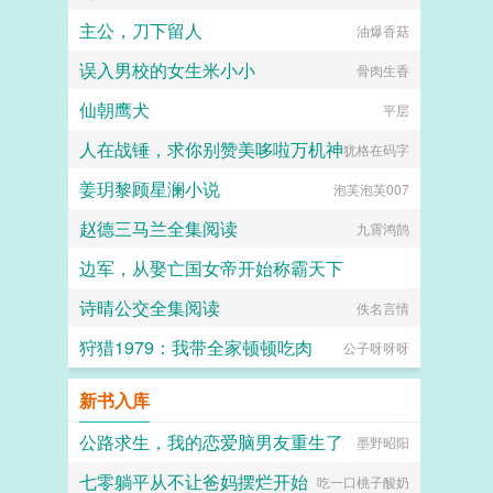
主公，刀下留人
油爆香菇
误入男校的女生米小小
骨肉生香
仙朝鹰犬
平层
人在战锤，求你别赞美哆啦万机神
犹格在码字
姜玥黎顾星澜小说
泡芙泡芙007
赵德三马兰全集阅读
九霄鸿鹄
边军，从娶亡国女帝开始称霸天下
诗晴公交全集阅读
永不疲倦的笔
佚名言情
狩猎1979：我带全家顿顿吃肉
公子呀呀呀
新书入库
公路求生，我的恋爱脑男友重生了
墨野昭阳
七零躺平从不让爸妈摆烂开始
吃一口桃子酸奶