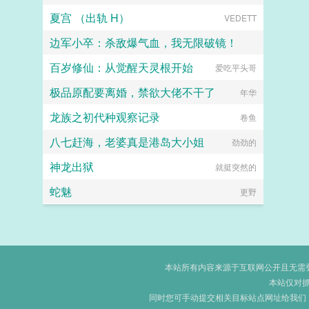
夏宫 （出轨 H）
VEDETT
边军小卒：杀敌爆气血，我无限破镜！
百岁修仙：从觉醒天灵根开始
爱吃平头哥
爱小咪锋
极品原配要离婚，禁欲大佬不干了
年华
龙族之初代种观察记录
卷鱼
八七赶海，老婆真是港岛大小姐
劲劲的
神龙出狱
就挺突然的
蛇魅
更野
本站所有内容来源于互联网公开且无需登录
本站仅对
同时您可手动提交相关目标站点网址给我们