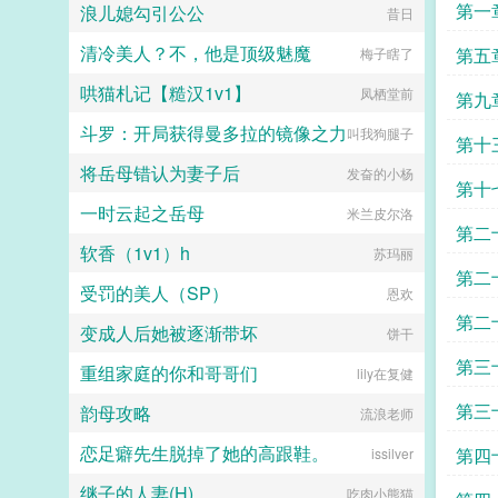
第一
浪儿媳勾引公公
昔日
清冷美人？不，他是顶级魅魔
第五
梅子瞎了
哄猫札记【糙汉1v1】
凤栖堂前
第九
斗罗：开局获得曼多拉的镜像之力
叫我狗腿子
第十
将岳母错认为妻子后
发奋的小杨
第十
一时云起之岳母
米兰皮尔洛
藏求
第二
软香（1v1）h
苏玛丽
第二
受罚的美人（SP）
恩欢
第二
变成人后她被逐渐带坏
饼干
第三
重组家庭的你和哥哥们
lily在复健
第三
韵母攻略
流浪老师
恋足癖先生脱掉了她的高跟鞋。
第四
issilver
继子的人妻(H)
持
吃肉小熊猫