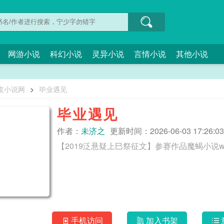
网游小说
科幻小说
灵异小说
言情小说
其他小说
皮小说网
>
毕业遇见
毕业遇见
作者：
未济之
更新时间：2026-06-03 17:26:03
【2019泛悬疑上巳祭征文】参赛作品魔蝎小说www.m
手机访问
加入书架