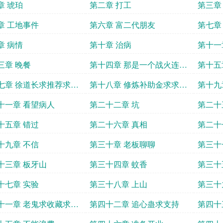
章 琥珀
第二章 打工
第三章
章 工地事件
第六章 富二代朋友
第七章
章 病情
第十章 治病
第十一
三章 晚餐
第十四章 那是一个战火连天
第十五
的时代
七章 徐道长求推荐求收
第十八章 修炼补助金求求你
第十九
评论
随便给点吧
十一章 看望病人
第二十二章 坑
第二十
十五章 错过
第二十六章 真相
第二十
十九章 不信
第三十章 老板聊聊
第三十
十三章 板牙山
第三十四章 蚊香
第三十
十七章 实验
第三十八章 上山
第三十
十一章 老鬼求收藏求支
第四十二章 追心蛊求支持
第四十