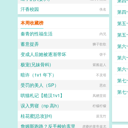
第四
汗香校园
佚名
第四
本周收藏榜
第五
秦青的性福生活
内兄
第五
蓄意捉弄
狮子歌歌
第六
变成人后她被逐渐带坏
饼干
第六
极宠(兄妹骨科)
紫酱超人
第六
暗许（1v1 年下）
不灵塔
第七
受罚的美人（SP）
恩欢
第七
哄猫札记【糙汉1v1】
凤栖堂前
误入男寝（np 高h）
柠檬柠檬
桂花蜜[总攻](H)
居无竹
詹姆斯跑路？反手梭哈库里
虎夔的黄帝蚩尤