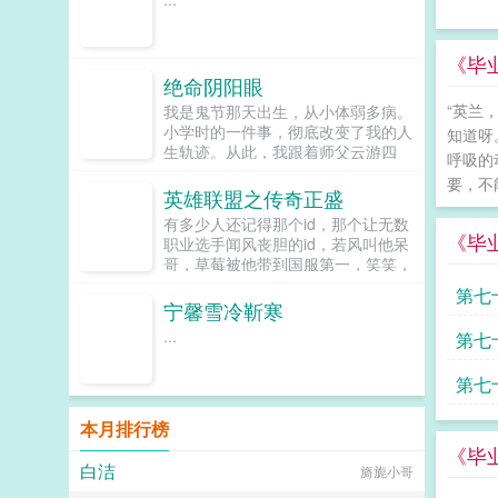
无路之际，只能另辟蹊径。那一夜，
他说他绝嗣，她信了，当被查出怀孕
后，她慌不择路，不知未来的路要怎
《毕
么走。后来她被接到傅家，母亲的
绝命阴阳眼
压...
“英兰，
我是鬼节那天出生，从小体弱多病。
小学时的一件事，彻底改变了我的人
知道呀
生轨迹。从此，我跟着师父云游四
呼吸的
海，行走于阴阳之间...
要，不
英雄联盟之传奇正盛
有多少人还记得那个id，那个让无数
《毕
职业选手闻风丧胆的id，若风叫他呆
哥，草莓被他带到国服第一，笑笑，
厂长，pdd看到他在对面直接就挂
第七
机。他却因为一次任性被封号三年。
宁馨雪冷靳寒
他制造了英雄联盟在线人数最少的纪
...
第七
录。他是国服最早的两大路人王之一
他被称为传奇。如今，传奇回来了，
第七
在这个传奇正盛的年代，他回来了！
他的id叫做发呆！...
本月排行榜
《毕
白洁
旖旎小哥