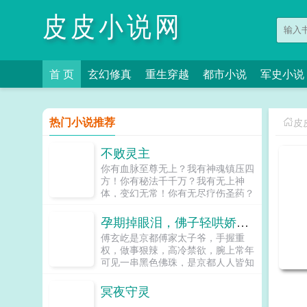
皮皮小说网
首 页
玄幻修真
重生穿越
都市小说
军史小说
热门小说推荐
皮
不败灵主
你有血脉至尊无上？我有神魂镇压四
方！你有秘法千千万？我有无上神
体，变幻无常！你有无尽疗伤圣药？
我自无限涅盘，越挫越勇，越伤越
强！天地灵界，神魔动荡，万族林
孕期掉眼泪，佛子轻哄娇妻放肆宠
立，谁主沉浮？道心在此，神魔难
傅玄屹是京都傅家太子爷，手握重
阻，荡九天，诛邪魔，逍遥天地，大
权，做事狠辣，高冷禁欲，腕上常年
千世界，唯我不败！...
可见一串黑色佛珠，是京都人人皆知
的狠厉佛子。魏语娴是个爹不疼娘不
爱的小可怜，独自一人来到京都上
冥夜守灵
学，却被母亲转走了所有积蓄，走投
...