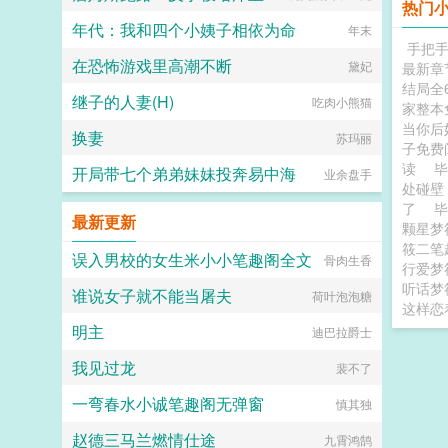
热门
年代：我和四个小姨子相依为命
年末
手把
在恐怖游戏里高潮不断
黛妃
最新章
结局全
继子的人妻(H)
吃肉小熊猫
家整本
当你后
换妻
苏玛丽
子免费
读
开局带七个弟弟妹妹投奔易中海
业余盘手
处碰
了
最新更新
颗星梦
筱二笔
误入男校的女生米小小笔趣阁全文
骨肉生香
行爱梦
听话梦
谁说女子就不能当屠夫
荷叶泡泡糖
这样恋
明主
迪巴拉爵士
我见过龙
裴不了
一弯春水小诚笔趣阁无弹窗
慎其独
赵德三马兰燃情仕途
九霄鸿鹄