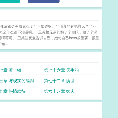
人死后都会变成鬼么？” “不知道呀。” “那真的有地府么？” “不
么，怎么什么都不知道啊。” 卫英兰无奈的翻了个白眼，做了个深
呵呵呵呵。”卫英兰反复告诉自己，她对自己boss很重要，很重
...
七章 滇十镇
第七十六章 天生的
三章 与现实的隔阂
第七十二章 愤世
九章 热情款待
第六十八章 妹夫