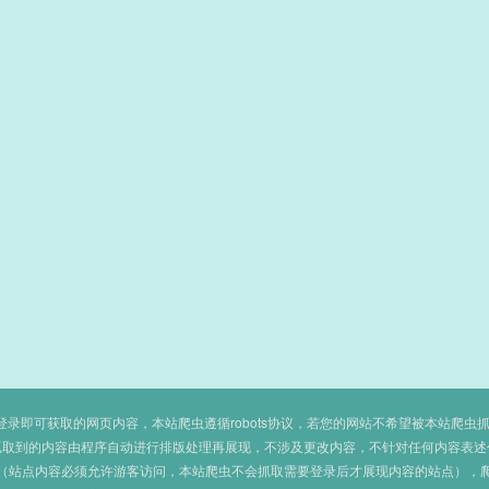
即可获取的网页内容，本站爬虫遵循robots协议，若您的网站不希望被本站爬虫抓取，可
抓取到的内容由程序自动进行排版处理再展现，不涉及更改内容，不针对任何内容表述
（站点内容必须允许游客访问，本站爬虫不会抓取需要登录后才展现内容的站点），