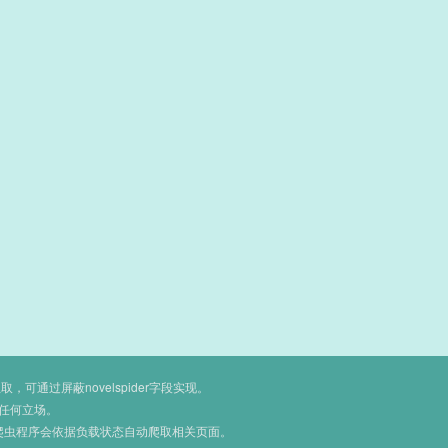
通过屏蔽novelspider字段实现。
任何立场。
爬虫程序会依据负载状态自动爬取相关页面。