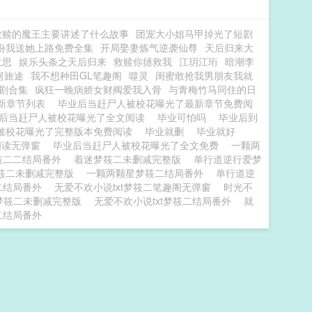
救赎的魔王主要讲述了什么故事
团宠大小姐马甲掉光了短剧
份我送她上路免费全集
开局娶妻炼气逆袭仙尊
天后归来大
意思
娱乐头条之天后归来
救赎你拯救我
江玥江珩
暗潮李
河旅途
我不想种田GL笔趣阁
噬灵
闺蜜敢抢我男朋友我就
剧合集
疯狂一晚病娇女财阀爱我入骨
与青梅竹马同住的日
最新章节列表
毕业后当赶尸人被校花曝光了最新章节免费阅
后当赶尸人被校花曝光了全文阅读
毕业可怕吗
毕业后到
被校花曝光了完整版本免费阅读
毕业就删
毕业就好
阅读无弹窗
毕业后当赶尸人被校花曝光了全文免费
一颗两
筱二二结局番外
着迷梦筱二未删减完整版
单行道逆行爱梦
筱二未删减完整版
一颗两颗星梦筱二结局番外
单行道逆
二结局番外
无爱不欢小说txt梦筱二笔趣阁无弹窗
时光不
t梦筱二未删减完整版
无爱不欢小说txt梦筱二结局番外
就
二结局番外