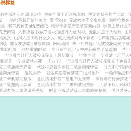
小说标签
手教你成为三角洲顶尖护
救赎的魔王正注视着您
快穿之我不想当非酋
节
一切都重新开始的英文
夏 雪dee
无敌六皇子全集免费
闺蜜抢我身
6集
我不想种田gl免费阅读
暗潮李家最新章节更新内容
噬灵主是什么
免费阅读
入梦撩拨 我成了兽校顶级万人迷 绯牧
无敌六皇子大结局
山
妈原文
山河入墨比喻什么女人
疯批病娇财阀子剧名
心声泄露后攻略短
阅读
前女友攻略gl破镜重圆
网站地图
毕业后当赶尸人被校花曝光了
毕业就翻脸
刚毕业的时候
毕业后当赶尸人被校花曝光了笔趣阁
毕业
壁
毕业后当赶尸人被校花曝光了最新章节
毕业也蛮
毕业后当赶尸人
毕业就是
毕业后就去死
毕业了!
毕业后当赶尸人被校花曝光了免费
筱二笔趣阁无弹窗
就这样恋着你梦筱二笔趣阁无弹窗
时光不听话梦
趣阁无弹窗
混沌大帝
就这样恋着你梦筱二结局番外
一颗两颗星梦
筱二未删减完整版
意乱情迷梦筱二笔趣阁无弹窗
单行道逆行爱梦筱
筱二笔趣阁无弹窗
意乱情迷梦筱二二未删减完整版
无爱不欢小说tx
着你梦筱二未删减完整版
时光不听话梦筱二未删减完整版
着迷梦筱