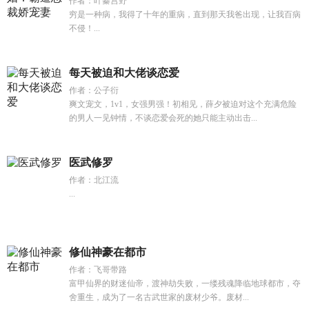
作者：叶蓁宫野
穷是一种病，我得了十年的重病，直到那天我爸出现，让我百病
不侵！...
每天被迫和大佬谈恋爱
作者：公子衍
爽文宠文，1v1，女强男强！初相见，薛夕被迫对这个充满危险
的男人一见钟情，不谈恋爱会死的她只能主动出击...
医武修罗
作者：北江流
...
修仙神豪在都市
作者：飞哥带路
富甲仙界的财迷仙帝，渡神劫失败，一缕残魂降临地球都市，夺
舍重生，成为了一名古武世家的废材少爷。废材...