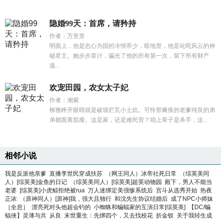
隐婚99天：首席，请矜持
作者：万里里
明面上，他是忠心为国的冷情帝少，暗地里，他是叱咤风云的神
秘君主。她步步算计，骗光了他的所有第一次，留下所有财产
逃...
欢宠田园，农女太子妃
作者：湘紫
柳雅睁开眼睛就是破墙烂瓦小土炕。可怜那瘫痪的老爹纯良的弟
弟都面黄肌瘦。这是家，还是难民营？咱上辈子是杀手，这...
相邻小说
我是反派他亲爹
直播李世民穿成扶苏
（网王同人）冰帝社死日常
（综英美同
人）[综英美]金鱼的日记
（综英美同人）[综英美]超英动物园
殿下，男人不能当
老婆
[综英美]小虎鲸拒绝被rua
万人迷绑定美强惨系统后
宫斗从选秀开始
热夜
正浓
（原神同人）[原神]我，强大且独行
和沈先生协议结婚后
成了NPC小师妹
［全息］
漂亮死对头他超会钓的
小蜘蛛和蝙蝠家的互演日常[综英美]
【DC/蝙
蝠侠】灵薄与共
从良
末世重生：先绑四个，又去找校花
折金钗
关于我转生成