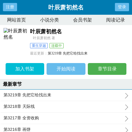
叶辰萧初然名
注册
登录
网站首页
小说分类
会员书架
阅读记录
叶辰萧初然名
叶辰萧初然 著
重生穿越
连载中
最近更新：
第3219章 先把它给找出来
更新时间：
2024-08-13 05:00:56
加入书架
开始阅读
章节目录
最新章节
第3219章 先把它给找出来
第3218章 天际线
第3217章 全资收购
第3216章 画饼