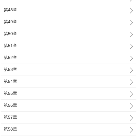
第48章
第49章
第50章
第51章
第52章
第53章
第54章
第55章
第56章
第57章
第58章