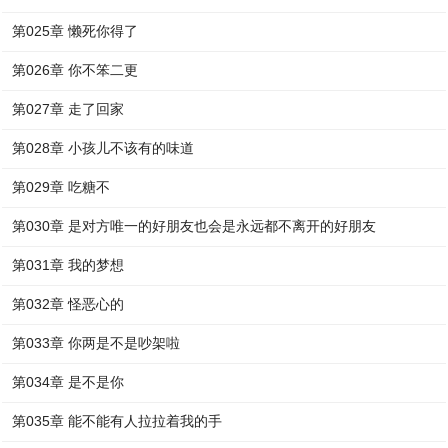
第025章 懒死你得了
第026章 你不笨二更
第027章 走了回家
第028章 小孩儿不该有的味道
第029章 吃糖不
第030章 是对方唯一的好朋友也会是永远都不离开的好朋友
第031章 我的梦想
第032章 怪恶心的
第033章 你两是不是吵架啦
第034章 是不是你
第035章 能不能有人拉拉着我的手