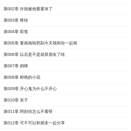
第002章 许拙被他看紧张了
第003章 疼哇
第004章 彩笔
第005章 要画画啦邢刻今天我和你一起画
第006章 以后是不是就算朋友了哇
第007章 妈咪
第008章 鲜艳的小花
第009章 开心鬼为什么不开心
第010章 呆子
第011章 阿刻你怎么不看呀
第012章 可不可以和朋友一起分享