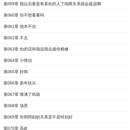
第059章 我以后要是有喜欢的人了咱两关系就会疏远啊
第060章 你不想看看吗
第061章 他本不信
第062章 不去
第063章 怕的话和我说我去接你精修
第064章 小情侣
第065章 好闻
第066章 新年快乐
第067章 堆满了纸箱
第068章 场景
第069章 你和阿刻的关系是不是特别好
第070章 高处