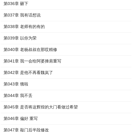
第036章 砸下
第037章 我有话想说
第038章 老师有的有的
第039章 以你为荣
第040章 老杨叔叔在那哎精修
第041章 我一会给阿婆捶肩重写
第042章 是他不再看魏岚了
第043章 饿啦
第044章 我不丢
第045章 是否将这辉煌的大门看做过希望
第046章 偏好 重写
第047章 敲门后半段修改