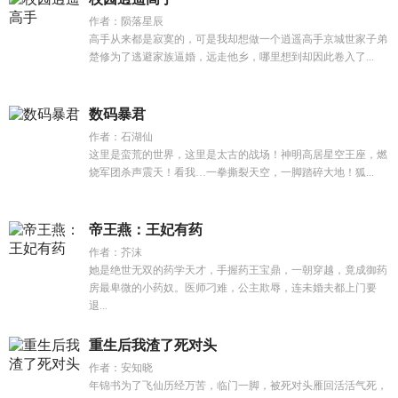
作者：陨落星辰
高手从来都是寂寞的，可是我却想做一个逍遥高手京城世家子弟
楚修为了逃避家族逼婚，远走他乡，哪里想到却因此卷入了...
数码暴君
作者：石湖仙
这里是蛮荒的世界，这里是太古的战场！神明高居星空王座，燃
烧军团杀声震天！看我…一拳撕裂天空，一脚踏碎大地！狐...
帝王燕：王妃有药
作者：芥沫
她是绝世无双的药学天才，手握药王宝鼎，一朝穿越，竟成御药
房最卑微的小药奴。医师刁难，公主欺辱，连未婚夫都上门要
退...
重生后我渣了死对头
作者：安知晓
年锦书为了飞仙历经万苦，临门一脚，被死对头雁回活活气死，