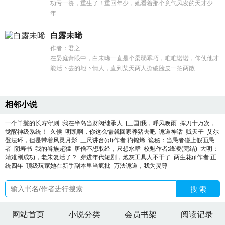
功亏一篑，重生了！重回年少，她看着那个意气风发的天才少
年...
白露未晞
作者：君之
在晏庭萧眼中，白未晞一直是个柔弱乖巧，唯唯诺诺，仰仗他才
能活下去的地下情人，直到某天两人撕破脸皮一拍两散...
相邻小说
一个丫鬟的长寿守则
我在半岛当财阀继承人
[三国]我，呼风唤雨
挥刀十万次，
觉醒神级系统！
久候
明凯啊，你这么懦就回家养猪去吧
诡道神话
贼天子
艾尔
登法环，但是带着风灵月影
三尺讲台(gl)作者:礿锦烯
诡秘：当愚者碰上假面愚
者
阴寿书
我的眷族超猛
唐僧不想取经，只想水群
校魅作者:绛凌(完结)
大明：
靖难刚成功，老朱复活了？
穿进年代短剧，炮灰工具人不干了
两生花gl作者:正
统四年
顶级玩家她在新手副本里当疯批
万法诡道，我为灵尊
搜 索
网站首页
小说分类
会员书架
阅读记录