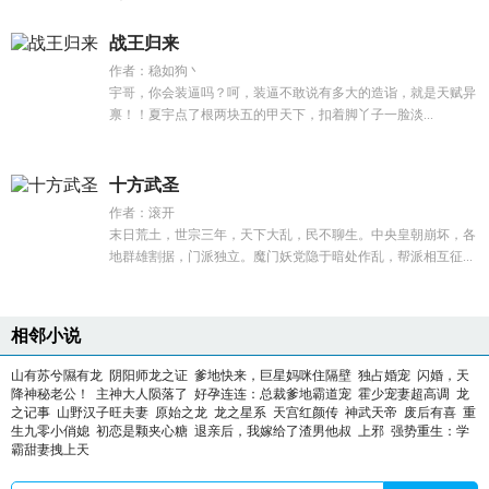
战王归来
作者：稳如狗丶
宇哥，你会装逼吗？呵，装逼不敢说有多大的造诣，就是天赋异
禀！！夏宇点了根两块五的甲天下，扣着脚丫子一脸淡...
十方武圣
作者：滚开
末日荒土，世宗三年，天下大乱，民不聊生。中央皇朝崩坏，各
地群雄割据，门派独立。魔门妖党隐于暗处作乱，帮派相互征...
相邻小说
山有苏兮隰有龙
阴阳师龙之证
爹地快来，巨星妈咪住隔壁
独占婚宠
闪婚，天
降神秘老公！
主神大人陨落了
好孕连连：总裁爹地霸道宠
霍少宠妻超高调
龙
之记事
山野汉子旺夫妻
原始之龙
龙之星系
天宫红颜传
神武天帝
废后有喜
重
生九零小俏媳
初恋是颗夹心糖
退亲后，我嫁给了渣男他叔
上邪
强势重生：学
霸甜妻拽上天