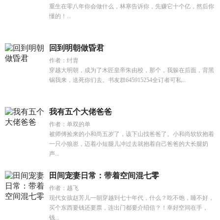
重生在零八年你会做什么，林寒告诉你，先赚它十个亿，然后你
懂的！...
回到明朝做昏君
作者：纣胄
穿越大明朝，成为了木匠皇帝朱由校，那个，我躲在后面，背黑
锅我来，送死你们去。书友群645915254全订者可私...
我有五个大佬爸爸
作者：单双的单
被师傅捡来的小和尚五岁了，该下山找爸爸了。小和尚软软抱着
一只小狼崽，迈着小短腿儿冲过去就抱着自己爸爸的大长腿奶
声...
田间宠妻日常：带着空间混七零
作者：越飞
现代女孩赵芳儿一朝穿越到七十年代，什么？吃不饱，睡不好，
买个东西要钱还要票，连出门都要介绍信？！幸好空间在手，
钱...