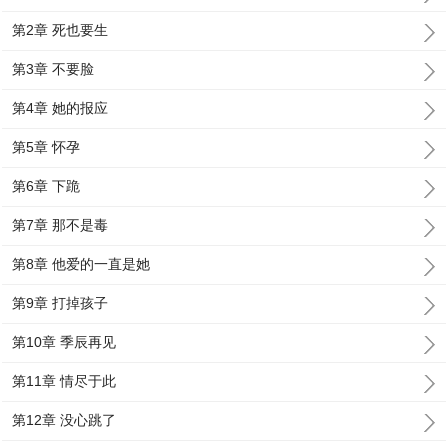
第2章 死也要生
第3章 不要脸
第4章 她的报应
第5章 怀孕
第6章 下跪
第7章 那不是毒
第8章 他爱的一直是她
第9章 打掉孩子
第10章 季辰再见
第11章 情尽于此
第12章 没心跳了