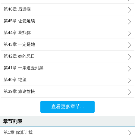
第46章 后遗症
第45章 让爱延续
第44章 我找你
第43章 一定是她
第42章 她的忌日
第41章 一条道走到黑
第40章 绝望
第39章 旅途愉快
查看更多章节...
章节列表
第1章 你算计我