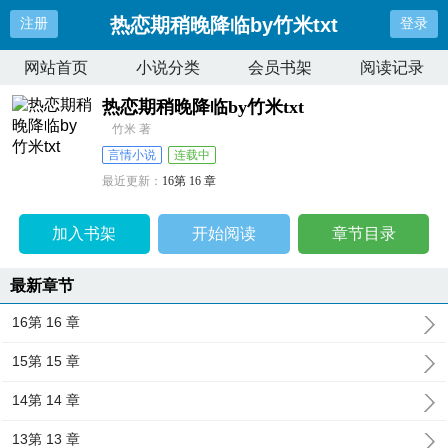
热恋期稍晚降临by竹米txt
注册
登录
网站首页
小说分类
会员书架
阅读记录
热恋期稍晚降临by竹米txt
竹米 著
言情小说
连载中
最近更新：
16第 16 章
更新时间：
2026-04-24 17:18:58
加入书架
开始阅读
章节目录
最新章节
16第 16 章
15第 15 章
14第 14 章
13第 13 章