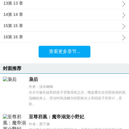
13第 13 章
14第 14 章
15第 15 章
16第 16 章
查看更多章节...
封面推荐
枭后
作者：浅水幽幽
水夕月被长姐和四皇子背叛屈死之后，嗜血重生在祈阳侯府的风
浅幽的身上，而当时风浅幽为祈阳侯夫人和四皇子所算计，意
欲...
至尊邪凰：魔帝溺宠小野妃
作者：墨千澜