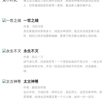
爽文宠文她是21世纪身怀异能术，精通各种毒药的最强赏金猎
人，却穿越成炼器世家第一废材。极品家人嫌弃她不会...
一世之雄
作者：冯浩冯雪
原生家庭的伤害有多大，或是自卑懦弱，毫无自信或是暴力成
性，锒铛入狱亦或撕裂婚姻，妻离子散无数次痛彻心扉的感...
永生不灭
作者：风云一刀
战气凌九霄，武道镇苍穹！一个身世如迷的不屈少年，一枚父亲
遗留的神奇古珠，开启一段逆乱乾坤的不朽传奇。武道极致，
独...
太古神尊
作者：蒙面加菲猫
远古年间，天地巨变，神州九分，鼎足而立。这里百家争鸣，群
星璀璨。肉身仙灵神通且看一个小人物，如何一步一步问...