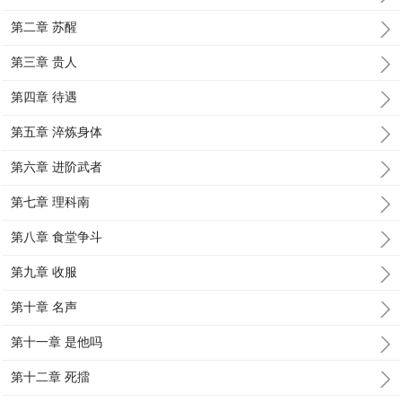
第二章 苏醒
第三章 贵人
第四章 待遇
第五章 淬炼身体
第六章 进阶武者
第七章 理科南
第八章 食堂争斗
第九章 收服
第十章 名声
第十一章 是他吗
第十二章 死擂