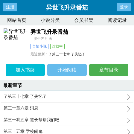
异世飞升录番茄
注册
登录
网站首页
小说分类
会员书架
阅读记录
异世飞升录番茄
肥牛奔月 著
言情小说
连载中
最近更新：
了第三十七章 了失忆了
更新时间：
2026-06-03 17:28:22
加入书架
开始阅读
章节目录
最新章节
了第三十七章 了失忆了
第三十章六章 消息
第三十我五章 道长帮帮我们吧
第三十五章 学校闹鬼