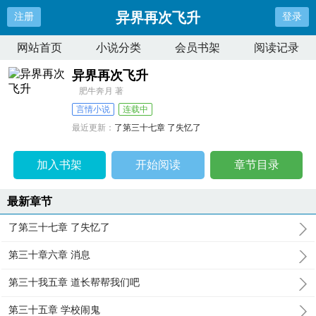
异界再次飞升
注册
登录
网站首页
小说分类
会员书架
阅读记录
异界再次飞升
肥牛奔月 著
言情小说
连载中
最近更新：
了第三十七章 了失忆了
更新时间：
2026-06-03 17:28:22
加入书架
开始阅读
章节目录
最新章节
了第三十七章 了失忆了
第三十章六章 消息
第三十我五章 道长帮帮我们吧
第三十五章 学校闹鬼