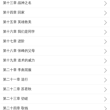
第十三章 战神之名
第十四章 回家
第十五章 英雄救美
第十六章 我们是同学
第十七章 进阶
第十八章 张峰的父母
第十九章 道术的威力
第二十章 李彪屈服
第二十一章 送行
第二十二章 苏君秋
第二十三章 切磋
第二十四章 取钱