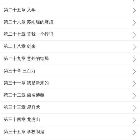
第二十五章 入学
第二十六章 苏雨瑶的麻烦
第二十七章 算我一个行吗
第二十八章 剑来
第二十九章 意外的结局
第三十章 三百万
第三十一章 我是新来的
第三十二章 凶名赫赫
第三十三章 易容术
第三十四章 龙虎山
第三十五章 学校闹鬼